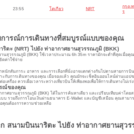
กรุงเ
23:55
โตเกียว
NRT
ร
ะสบการณ์การเดินทางที่สมบูรณ์แบบของคุณ
าริตะ (NRT) ไปยัง ท่าอากาศยานสุวรรณภูมิ (BKK)
านสุวรรณภูมิ (BKK) ใช้เวลาประมาณ 6h 35m ราคามักจะต่ำที่สุดเมื่อคุณจ
ยัดค่าใช้จ่าย
้น น้ำหนักสัมภาระ อาหาร และการเลือกที่นั่งอาจแตกต่างกันไปตามสายก
เหมาะกับการเดินทางของคุณ เมื่อจองแล้ว คุณมักจะเช็คอินออนไลน์ผ่านแอปขอ
รื่อง ควรเผื่อเวลาระหว่างเที่ยวบินให้เพียงพอเพื่อให้การเดินทางไม่เร่ง
ารณ์ของคุณ
อากาศยานสุวรรณภูมิ (BKK) ได้ในการค้นหาเดียว และเปรียบเทียบค่าโดยสา
00 แบบ รวมถึงการโอนเงินผ่านธนาคาร E-Wallet และบัญชีเสมือน คุณสามา
ื่อคุณต้องการความช่วยเหลือ
จาก สนามบินนาริตะ ไปยัง ท่าอากาศยานสุวร