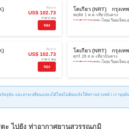
เริ่มจาก
K)
โตเกียว (NRT)
กรุงเท
US$ 102.73
พฤหัส 1 ต.ค.
เที่ยวบินตรง
ราคา/ คน
ไทยเวียดเจ็ทแอ
จอง
เริ่มจาก
K)
โตเกียว (NRT)
กรุงเท
US$ 102.73
ศุกร์ 28 ส.ค.
เที่ยวบินตรง
ราคา/ คน
ไทยเวียดเจ็ทแอ
จอง
ัจจุบัน และอาจเปลี่ยนแปลงได้โดยไม่ต้องแจ้งให้ทราบล่วงหน้า เรามุ่งมั่นที
ริตะ ไปยัง ท่าอากาศยานสุวรรณภูมิ