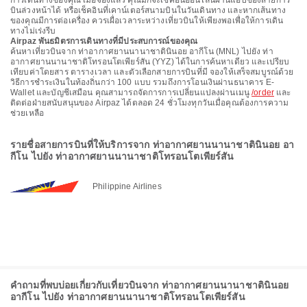
การเดินทางของคุณ เมื่อจองแล้ว คุณมักจะเช็คอินออนไลน์ผ่านแอปของสายการ
บินล่วงหน้าได้ หรือเช็คอินที่เคาน์เตอร์สนามบินในวันเดินทาง และหากเส้นทาง
ของคุณมีการต่อเครื่อง ควรเผื่อเวลาระหว่างเที่ยวบินให้เพียงพอเพื่อให้การเดิน
ทางไม่เร่งรีบ
Airpaz พันธมิตรการเดินทางที่มีประสบการณ์ของคุณ
ค้นหาเที่ยวบินจาก ท่าอากาศยานนานาชาตินินอย อากีโน (MNL) ไปยัง ท่า
อากาศยานนานาชาติโทรอนโตเพียร์สัน (YYZ) ได้ในการค้นหาเดียว และเปรียบ
เทียบค่าโดยสาร ตารางเวลา และตัวเลือกสายการบินที่มี จองให้เสร็จสมบูรณ์ด้วย
วิธีการชำระเงินในท้องถิ่นกว่า 100 แบบ รวมถึงการโอนเงินผ่านธนาคาร E-
Wallet และบัญชีเสมือน คุณสามารถจัดการการเปลี่ยนแปลงผ่านเมนู
/order
และ
ติดต่อฝ่ายสนับสนุนของ Airpaz ได้ตลอด 24 ชั่วโมงทุกวันเมื่อคุณต้องการความ
ช่วยเหลือ
รายชื่อสายการบินที่ให้บริการจาก ท่าอากาศยานนานาชาตินินอย อา
กีโน ไปยัง ท่าอากาศยานนานาชาติโทรอนโตเพียร์สัน
Philippine Airlines
คำถามที่พบบ่อยเกี่ยวกับเที่ยวบินจาก ท่าอากาศยานนานาชาตินินอย
อากีโน ไปยัง ท่าอากาศยานนานาชาติโทรอนโตเพียร์สัน