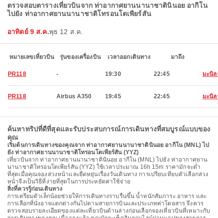
ตรวจสอบตารางเที่ยวบินจาก ท่าอากาศยานนานาชาตินินอย อากีโน
ไปยัง ท่าอากาศยานนานาชาติโทรอนโตเพียร์สัน
อาทิตย์ 9 ส.ค.
พุธ 12 ส.ค.
หมายเลขเที่ยวบิน
รุ่นของเครื่องบิน
เวลาออกเดินทาง
มาถึง
PR118
-
19:30
22:45
มะนิล
PR118
Airbus A350
19:45
22:45
มะนิล
ค้นหาทริปที่ดีที่สุดและรับประสบการณ์การเดินทางที่สมบูรณ์แบบของ
คุณ
เริ่มต้นการเดินทางของคุณจาก ท่าอากาศยานนานาชาตินินอย อากีโน (MNL) ไป
ยัง ท่าอากาศยานนานาชาติโทรอนโตเพียร์สัน (YYZ)
เที่ยวบินจาก ท่าอากาศยานนานาชาตินินอย อากีโน (MNL) ไปยัง ท่าอากาศยาน
นานาชาติโทรอนโตเพียร์สัน (YYZ) ใช้เวลาประมาณ 16h 15m ราคามักจะต่ำ
ที่สุดเมื่อคุณจองล่วงหน้าและยืดหยุ่นเรื่องวันเดินทาง การเปรียบเทียบตัวเลือกล่วง
หน้าจึงเป็นวิธีที่ง่ายที่สุดในการประหยัดค่าใช้จ่าย
สิ่งที่ควรรู้ก่อนเดินทาง
การเตรียมตัวเล็กน้อยช่วยให้การเดินทางราบรื่นขึ้น น้ำหนักสัมภาระ อาหาร และ
การเลือกที่นั่งอาจแตกต่างกันไปตามสายการบินและประเภทค่าโดยสาร จึงควร
ตรวจสอบรายละเอียดของแต่ละเที่ยวบินด้านล่างก่อนเลือกจองเที่ยวบินที่เหมาะกับ