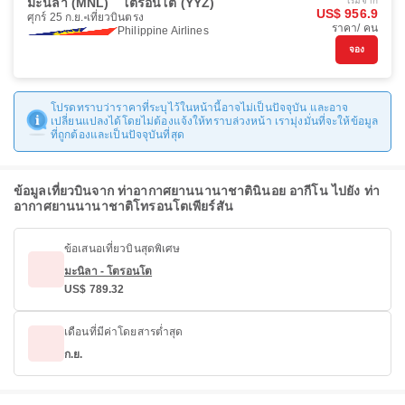
มะนิลา (MNL)
โตรอนโต (YYZ)
เริ่มจาก
US$ 956.9
ศุกร์ 25 ก.ย.
เที่ยวบินตรง
ราคา/ คน
Philippine Airlines
จอง
โปรดทราบว่าราคาที่ระบุไว้ในหน้านี้อาจไม่เป็นปัจจุบัน และอาจ
เปลี่ยนแปลงได้โดยไม่ต้องแจ้งให้ทราบล่วงหน้า เรามุ่งมั่นที่จะให้ข้อมูล
ที่ถูกต้องและเป็นปัจจุบันที่สุด
ข้อมูลเที่ยวบินจาก ท่าอากาศยานนานาชาตินินอย อากีโน ไปยัง ท่า
อากาศยานนานาชาติโทรอนโตเพียร์สัน
ข้อเสนอเที่ยวบินสุดพิเศษ
มะนิลา - โตรอนโต
US$ 789.32
เดือนที่มีค่าโดยสารต่ำสุด
ก.ย.