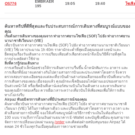
EMBRAER
OS776
19:05
19:40
โซเฟี
195
ค้นหาทริปที่ดีที่สุดและรับประสบการณ์การเดินทางที่สมบูรณ์แบบของ
คุณ
เริ่มต้นการเดินทางของคุณจาก ท่าอากาศยานโซเฟีย (SOF) ไปยัง ท่าอากาศยาน
นานาชาติเวียนนา (VIE)
เที่ยวบินจาก ท่าอากาศยานโซเฟีย (SOF) ไปยัง ท่าอากาศยานนานาชาติเวียนนา
(VIE) ใช้เวลาประมาณ 1h 40m ราคามักจะต่ำที่สุดเมื่อคุณจองล่วงหน้าและ
ยืดหยุ่นเรื่องวันเดินทาง การเปรียบเทียบตัวเลือกล่วงหน้าจึงเป็นวิธีที่ง่ายที่สุดใน
การประหยัดค่าใช้จ่าย
สิ่งที่ควรรู้ก่อนเดินทาง
การเตรียมตัวเล็กน้อยช่วยให้การเดินทางราบรื่นขึ้น น้ำหนักสัมภาระ อาหาร และ
การเลือกที่นั่งอาจแตกต่างกันไปตามสายการบินและประเภทค่าโดยสาร จึงควร
ตรวจสอบรายละเอียดของแต่ละเที่ยวบินด้านล่างก่อนเลือกจองเที่ยวบินที่เหมาะกับ
การเดินทางของคุณ เมื่อจองแล้ว คุณมักจะเช็คอินออนไลน์ผ่านแอปของสายการ
บินล่วงหน้าได้ หรือเช็คอินที่เคาน์เตอร์สนามบินในวันเดินทาง และหากเส้นทาง
ของคุณมีการต่อเครื่อง ควรเผื่อเวลาระหว่างเที่ยวบินให้เพียงพอเพื่อให้การเดิน
ทางไม่เร่งรีบ
Airpaz พันธมิตรการเดินทางที่มีประสบการณ์ของคุณ
ค้นหาเที่ยวบินจาก ท่าอากาศยานโซเฟีย (SOF) ไปยัง ท่าอากาศยานนานาชาติ
เวียนนา (VIE) ได้ในการค้นหาเดียว และเปรียบเทียบค่าโดยสาร ตารางเวลา และ
ตัวเลือกสายการบินที่มี จองให้เสร็จสมบูรณ์ด้วยวิธีการชำระเงินในท้องถิ่นกว่า
100 แบบ รวมถึงการโอนเงินผ่านธนาคาร E-Wallet และบัญชีเสมือน คุณสามารถ
จัดการการเปลี่ยนแปลงผ่านเมนู
/order
และติดต่อฝ่ายสนับสนุนของ Airpaz ได้
ตลอด 24 ชั่วโมงทุกวันเมื่อคุณต้องการความช่วยเหลือ