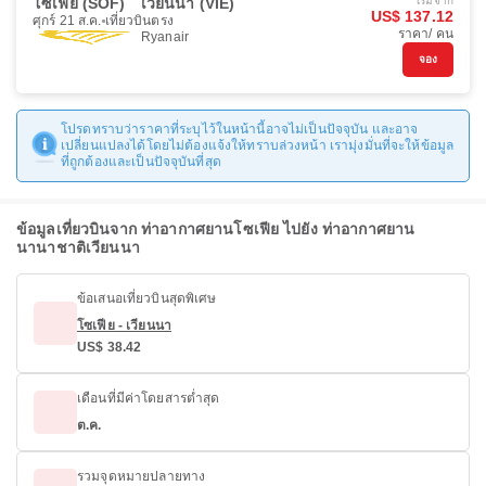
โซเฟีย (SOF)
เวียนนา (VIE)
เริ่มจาก
US$ 137.12
ศุกร์ 21 ส.ค.
เที่ยวบินตรง
ราคา/ คน
Ryanair
จอง
โปรดทราบว่าราคาที่ระบุไว้ในหน้านี้อาจไม่เป็นปัจจุบัน และอาจ
เปลี่ยนแปลงได้โดยไม่ต้องแจ้งให้ทราบล่วงหน้า เรามุ่งมั่นที่จะให้ข้อมูล
ที่ถูกต้องและเป็นปัจจุบันที่สุด
ข้อมูลเที่ยวบินจาก ท่าอากาศยานโซเฟีย ไปยัง ท่าอากาศยาน
นานาชาติเวียนนา
ข้อเสนอเที่ยวบินสุดพิเศษ
โซเฟีย - เวียนนา
US$ 38.42
เดือนที่มีค่าโดยสารต่ำสุด
ต.ค.
รวมจุดหมายปลายทาง