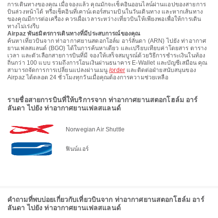
การเดินทางของคุณ เมื่อจองแล้ว คุณมักจะเช็คอินออนไลน์ผ่านแอปของสายการ
บินล่วงหน้าได้ หรือเช็คอินที่เคาน์เตอร์สนามบินในวันเดินทาง และหากเส้นทาง
ของคุณมีการต่อเครื่อง ควรเผื่อเวลาระหว่างเที่ยวบินให้เพียงพอเพื่อให้การเดิน
ทางไม่เร่งรีบ
Airpaz พันธมิตรการเดินทางที่มีประสบการณ์ของคุณ
ค้นหาเที่ยวบินจาก ท่าอากาศยานสตอกโฮล์ม อาร์ลันดา (ARN) ไปยัง ท่าอากาศ
ยานเฟลสแลนด์ (BGO) ได้ในการค้นหาเดียว และเปรียบเทียบค่าโดยสาร ตาราง
เวลา และตัวเลือกสายการบินที่มี จองให้เสร็จสมบูรณ์ด้วยวิธีการชำระเงินในท้อง
ถิ่นกว่า 100 แบบ รวมถึงการโอนเงินผ่านธนาคาร E-Wallet และบัญชีเสมือน คุณ
สามารถจัดการการเปลี่ยนแปลงผ่านเมนู
/order
และติดต่อฝ่ายสนับสนุนของ
Airpaz ได้ตลอด 24 ชั่วโมงทุกวันเมื่อคุณต้องการความช่วยเหลือ
รายชื่อสายการบินที่ให้บริการจาก ท่าอากาศยานสตอกโฮล์ม อาร์
ลันดา ไปยัง ท่าอากาศยานเฟลสแลนด์
Norwegian Air Shuttle
ฟินน์แอร์
คำถามที่พบบ่อยเกี่ยวกับเที่ยวบินจาก ท่าอากาศยานสตอกโฮล์ม อาร์
ลันดา ไปยัง ท่าอากาศยานเฟลสแลนด์