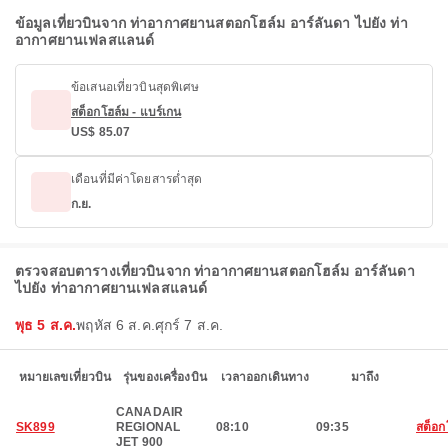
ข้อมูลเที่ยวบินจาก ท่าอากาศยานสตอกโฮล์ม อาร์ลันดา ไปยัง ท่า
อากาศยานเฟลสแลนด์
ข้อเสนอเที่ยวบินสุดพิเศษ
สต็อกโฮล์ม - แบร์เกน
US$ 85.07
เดือนที่มีค่าโดยสารต่ำสุด
ก.ย.
ตรวจสอบตารางเที่ยวบินจาก ท่าอากาศยานสตอกโฮล์ม อาร์ลันดา
ไปยัง ท่าอากาศยานเฟลสแลนด์
พุธ 5 ส.ค.
พฤหัส 6 ส.ค.
ศุกร์ 7 ส.ค.
หมายเลขเที่ยวบิน
รุ่นของเครื่องบิน
เวลาออกเดินทาง
มาถึง
CANADAIR
SK899
REGIONAL
08:10
09:35
สต็อก
JET 900