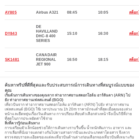
AY805
Airbus A321
08:45
10:05
สต็อก
DE
HAVILLAND
DY843
15:10
16:30
สต็อก
DHC-8 400
SERIES
CANADAIR
SK1481
REGIONAL
16:50
18:15
สต็อก
JET 900
ค้นหาทริปที่ดีที่สุดและรับประสบการณ์การเดินทางที่สมบูรณ์แบบของ
คุณ
เริ่มต้นการเดินทางของคุณจาก ท่าอากาศยานสตอกโฮล์ม อาร์ลันดา (ARN) ไป
ยัง ท่าอากาศยานเฟลสแลนด์ (BGO)
เที่ยวบินจาก ท่าอากาศยานสตอกโฮล์ม อาร์ลันดา (ARN) ไปยัง ท่าอากาศยาน
เฟลสแลนด์ (BGO) ใช้เวลาประมาณ 1h 20m ราคามักจะต่ำที่สุดเมื่อคุณจองล่วง
หน้าและยืดหยุ่นเรื่องวันเดินทาง การเปรียบเทียบตัวเลือกล่วงหน้าจึงเป็นวิธีที่ง่าย
ที่สุดในการประหยัดค่าใช้จ่าย
สิ่งที่ควรรู้ก่อนเดินทาง
การเตรียมตัวเล็กน้อยช่วยให้การเดินทางราบรื่นขึ้น น้ำหนักสัมภาระ อาหาร และ
การเลือกที่นั่งอาจแตกต่างกันไปตามสายการบินและประเภทค่าโดยสาร จึงควร
ตรวจสอบรายละเอียดของแต่ละเที่ยวบินด้านล่างก่อนเลือกจองเที่ยวบินที่เหมาะกับ