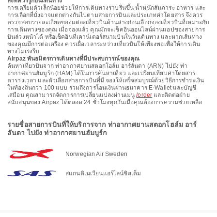
สิ่งที่ควรรู้ก่อนเดินทาง
การเตรียมตัวเล็กน้อยช่วยให้การเดินทางราบรื่นขึ้น น้ำหนักสัมภาระ อาหาร และ
การเลือกที่นั่งอาจแตกต่างกันไปตามสายการบินและประเภทค่าโดยสาร จึงควร
ตรวจสอบรายละเอียดของแต่ละเที่ยวบินด้านล่างก่อนเลือกจองเที่ยวบินที่เหมาะกับ
การเดินทางของคุณ เมื่อจองแล้ว คุณมักจะเช็คอินออนไลน์ผ่านแอปของสายการ
บินล่วงหน้าได้ หรือเช็คอินที่เคาน์เตอร์สนามบินในวันเดินทาง และหากเส้นทาง
ของคุณมีการต่อเครื่อง ควรเผื่อเวลาระหว่างเที่ยวบินให้เพียงพอเพื่อให้การเดิน
ทางไม่เร่งรีบ
Airpaz พันธมิตรการเดินทางที่มีประสบการณ์ของคุณ
ค้นหาเที่ยวบินจาก ท่าอากาศยานสตอกโฮล์ม อาร์ลันดา (ARN) ไปยัง ท่า
อากาศยานฮัมบูร์ก (HAM) ได้ในการค้นหาเดียว และเปรียบเทียบค่าโดยสาร
ตารางเวลา และตัวเลือกสายการบินที่มี จองให้เสร็จสมบูรณ์ด้วยวิธีการชำระเงิน
ในท้องถิ่นกว่า 100 แบบ รวมถึงการโอนเงินผ่านธนาคาร E-Wallet และบัญชี
เสมือน คุณสามารถจัดการการเปลี่ยนแปลงผ่านเมนู
/order
และติดต่อฝ่าย
สนับสนุนของ Airpaz ได้ตลอด 24 ชั่วโมงทุกวันเมื่อคุณต้องการความช่วยเหลือ
รายชื่อสายการบินที่ให้บริการจาก ท่าอากาศยานสตอกโฮล์ม อาร์
ลันดา ไปยัง ท่าอากาศยานฮัมบูร์ก
Norwegian Air Sweden
สแกนดิเนเวียนแอร์ไลน์ซิสเต็ม