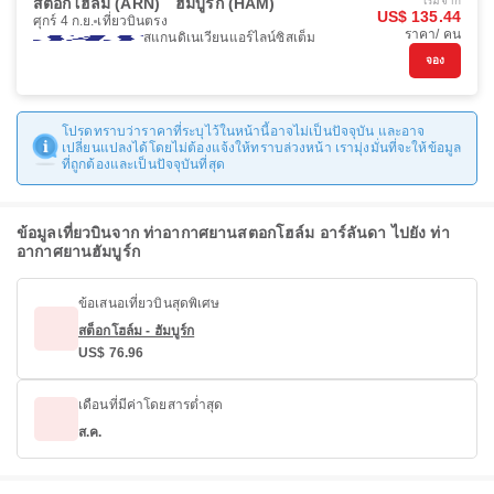
สต็อกโฮล์ม (ARN)
ฮัมบูร์ก (HAM)
เริ่มจาก
US$ 135.44
ศุกร์ 4 ก.ย.
เที่ยวบินตรง
ราคา/ คน
สแกนดิเนเวียนแอร์ไลน์ซิสเต็ม
จอง
โปรดทราบว่าราคาที่ระบุไว้ในหน้านี้อาจไม่เป็นปัจจุบัน และอาจ
เปลี่ยนแปลงได้โดยไม่ต้องแจ้งให้ทราบล่วงหน้า เรามุ่งมั่นที่จะให้ข้อมูล
ที่ถูกต้องและเป็นปัจจุบันที่สุด
ข้อมูลเที่ยวบินจาก ท่าอากาศยานสตอกโฮล์ม อาร์ลันดา ไปยัง ท่า
อากาศยานฮัมบูร์ก
ข้อเสนอเที่ยวบินสุดพิเศษ
สต็อกโฮล์ม - ฮัมบูร์ก
US$ 76.96
เดือนที่มีค่าโดยสารต่ำสุด
ส.ค.