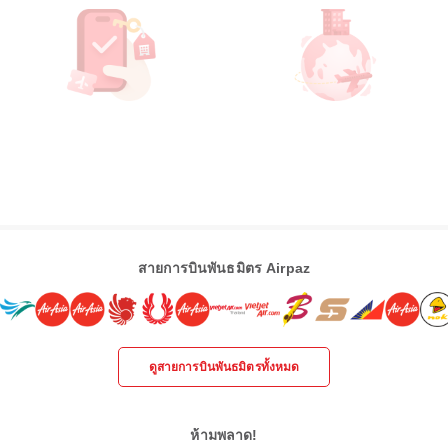
สายการบินพันธมิตร Airpaz
ดูสายการบินพันธมิตรทั้งหมด
ห้ามพลาด!