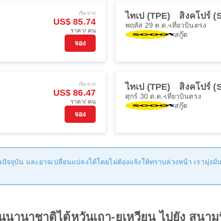
เริ่มจาก
ไทเป (TPE)
สิงคโปร์ (
US$ 85.74
พฤหัส 29 ต.ค.
เที่ยวบินตรง
ราคา/ คน
สกู๊ต
จอง
เริ่มจาก
ไทเป (TPE)
สิงคโปร์ (
US$ 86.47
ศุกร์ 30 ต.ค.
เที่ยวบินตรง
ราคา/ คน
สกู๊ต
จอง
ัจจุบัน และอาจเปลี่ยนแปลงได้โดยไม่ต้องแจ้งให้ทราบล่วงหน้า เรามุ่งมั่นที
านนานาชาติไต้หวันเถา-ยฺเหวียน ไปยัง สนาม