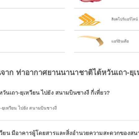
สิงคโปร์แอร์ไลน์
แอร์อินเดีย
บินจาก ท่าอากาศยานนานาชาติไต้หวันเถา-ยฺเ
ันเถา-ยฺเหวียน ไปยัง สนามบินชางงี กี่เที่ยว?
-ยฺเหวียน ไปยัง สนามบินชางงี
เหวียน มีอาคารผู้โดยสารและสิ่งอำนวยความสะดวกของสน