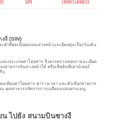
ร์
SIN
เช็คค่าโดยสาร
งงี (SIN)
ที่สุดเมื่อคุณจองล่วงหน้าและยืดหยุ่นเรื่องวันเดิน
ารบินและประเภทค่าโดยสาร จึงควรตรวจสอบรายละเอียด
งสายการบินล่วงหน้าได้ หรือเช็คอินที่เคาน์เตอร์
รีบ
ปรียบเทียบค่าโดยสาร ตารางเวลา และตัวเลือกสายการ
สมือน คุณสามารถจัดการการเปลี่ยนแปลงผ่านเมนู
ยน ไปยัง สนามบินชางงี