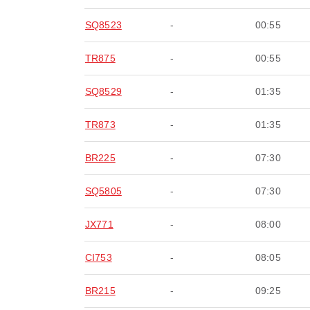
SQ8523
-
00:55
TR875
-
00:55
SQ8529
-
01:35
TR873
-
01:35
BR225
-
07:30
SQ5805
-
07:30
JX771
-
08:00
CI753
-
08:05
BR215
-
09:25