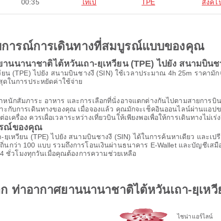
00:35
ไทเป
TPE
สิงคโป
ะสบการณ์การเดินทางที่สมบูรณ์แบบของคุณ
านนานาชาติไต้หวันเถา-ยฺเหวียน (TPE) ไปยัง สนามบินชา
ยน (TPE) ไปยัง สนามบินชางงี (SIN) ใช้เวลาประมาณ 4h 25m ราคามักจะต่ำ
ที่สุดในการประหยัดค่าใช้จ่าย
้น น้ำหนักสัมภาระ อาหาร และการเลือกที่นั่งอาจแตกต่างกันไปตามสายก
เหมาะกับการเดินทางของคุณ เมื่อจองแล้ว คุณมักจะเช็คอินออนไลน์ผ่านแอปขอ
รื่อง ควรเผื่อเวลาระหว่างเที่ยวบินให้เพียงพอเพื่อให้การเดินทางไม่เร่ง
ารณ์ของคุณ
-ยฺเหวียน (TPE) ไปยัง สนามบินชางงี (SIN) ได้ในการค้นหาเดียว และเ
ท้องถิ่นกว่า 100 แบบ รวมถึงการโอนเงินผ่านธนาคาร E-Wallet และบัญชีเ
 ชั่วโมงทุกวันเมื่อคุณต้องการความช่วยเหลือ
จาก ท่าอากาศยานนานาชาติไต้หวันเถา-ยฺเหวี
ไชน่าแอร์ไลน์