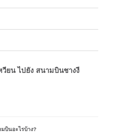
หวียน ไปยัง สนามบินชางงี
ามบินอะไรบ้าง?