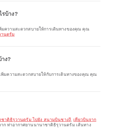
ไรบ้าง?
วานดรัม
้าง?
ชาติธิรุวานดรัม ไปยัง สนามบินชางงี
,
เที่ยวบินจาก
ดจาก ท่าอากาศยานนานาชาติธิรุวานดรัม เส้นทาง