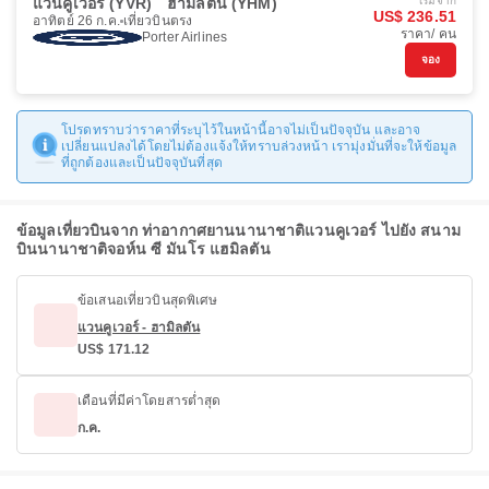
แวนคูเวอร์ (YVR)
ฮามิลตัน (YHM)
เริ่มจาก
US$ 236.51
อาทิตย์ 26 ก.ค.
เที่ยวบินตรง
ราคา/ คน
Porter Airlines
จอง
โปรดทราบว่าราคาที่ระบุไว้ในหน้านี้อาจไม่เป็นปัจจุบัน และอาจ
เปลี่ยนแปลงได้โดยไม่ต้องแจ้งให้ทราบล่วงหน้า เรามุ่งมั่นที่จะให้ข้อมูล
ที่ถูกต้องและเป็นปัจจุบันที่สุด
ข้อมูลเที่ยวบินจาก ท่าอากาศยานนานาชาติแวนคูเวอร์ ไปยัง สนาม
บินนานาชาติจอห์น ซี มันโร แฮมิลตัน
ข้อเสนอเที่ยวบินสุดพิเศษ
แวนคูเวอร์ - ฮามิลตัน
US$ 171.12
เดือนที่มีค่าโดยสารต่ำสุด
ก.ค.