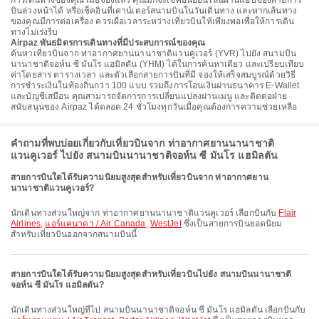
การเดินทางของคุณ เมื่อจองแล้ว คุณมักจะเช็คอินออนไลน์ผ่านแอปของสายการ
บินล่วงหน้าได้ หรือเช็คอินที่เคาน์เตอร์สนามบินในวันเดินทาง และหากเส้นทาง
ของคุณมีการต่อเครื่อง ควรเผื่อเวลาระหว่างเที่ยวบินให้เพียงพอเพื่อให้การเดิน
ทางไม่เร่งรีบ
Airpaz พันธมิตรการเดินทางที่มีประสบการณ์ของคุณ
ค้นหาเที่ยวบินจาก ท่าอากาศยานนานาชาติแวนคูเวอร์ (YVR) ไปยัง สนามบิน
นานาชาติจอห์น ซี มันโร แฮมิลตัน (YHM) ได้ในการค้นหาเดียว และเปรียบเทียบ
ค่าโดยสาร ตารางเวลา และตัวเลือกสายการบินที่มี จองให้เสร็จสมบูรณ์ด้วยวิธี
การชำระเงินในท้องถิ่นกว่า 100 แบบ รวมถึงการโอนเงินผ่านธนาคาร E-Wallet
และบัญชีเสมือน คุณสามารถจัดการการเปลี่ยนแปลงผ่านเมนู และติดต่อฝ่าย
สนับสนุนของ Airpaz ได้ตลอด 24 ชั่วโมงทุกวันเมื่อคุณต้องการความช่วยเหลือ
คำถามที่พบบ่อยเกี่ยวกับเที่ยวบินจาก ท่าอากาศยานนานาชาติ
แวนคูเวอร์ ไปยัง สนามบินนานาชาติจอห์น ซี มันโร แฮมิลตัน
สายการบินใดได้รับความนิยมสูงสุดสำหรับเที่ยวบินจาก ท่าอากาศยาน
นานาชาติแวนคูเวอร์?
นักเดินทางส่วนใหญ่จาก ท่าอากาศยานนานาชาติแวนคูเวอร์ เลือกบินกับ
Flair
Airlines
,
แอร์แคนาดา / Air Canada
,
WestJet
ซึ่งเป็นสายการบินยอดนิยม
สำหรับเที่ยวบินออกจากสนามบินนี้
สายการบินใดได้รับความนิยมสูงสุดสำหรับเที่ยวบินไปยัง สนามบินนานาชาติ
จอห์น ซี มันโร แฮมิลตัน?
นักเดินทางส่วนใหญ่ที่ไป สนามบินนานาชาติจอห์น ซี มันโร แฮมิลตัน เลือกบินกับ