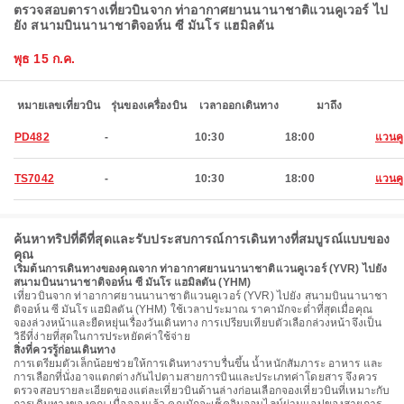
ตรวจสอบตารางเที่ยวบินจาก ท่าอากาศยานนานาชาติแวนคูเวอร์ ไป
ยัง สนามบินนานาชาติจอห์น ซี มันโร แฮมิลตัน
พุธ 15 ก.ค.
หมายเลขเที่ยวบิน
รุ่นของเครื่องบิน
เวลาออกเดินทาง
มาถึง
PD482
-
10:30
18:00
แวนคู
TS7042
-
10:30
18:00
แวนคู
ค้นหาทริปที่ดีที่สุดและรับประสบการณ์การเดินทางที่สมบูรณ์แบบของ
คุณ
เริ่มต้นการเดินทางของคุณจาก ท่าอากาศยานนานาชาติแวนคูเวอร์ (YVR) ไปยัง
สนามบินนานาชาติจอห์น ซี มันโร แฮมิลตัน (YHM)
เที่ยวบินจาก ท่าอากาศยานนานาชาติแวนคูเวอร์ (YVR) ไปยัง สนามบินนานาชา
ติจอห์น ซี มันโร แฮมิลตัน (YHM) ใช้เวลาประมาณ ราคามักจะต่ำที่สุดเมื่อคุณ
จองล่วงหน้าและยืดหยุ่นเรื่องวันเดินทาง การเปรียบเทียบตัวเลือกล่วงหน้าจึงเป็น
วิธีที่ง่ายที่สุดในการประหยัดค่าใช้จ่าย
สิ่งที่ควรรู้ก่อนเดินทาง
การเตรียมตัวเล็กน้อยช่วยให้การเดินทางราบรื่นขึ้น น้ำหนักสัมภาระ อาหาร และ
การเลือกที่นั่งอาจแตกต่างกันไปตามสายการบินและประเภทค่าโดยสาร จึงควร
ตรวจสอบรายละเอียดของแต่ละเที่ยวบินด้านล่างก่อนเลือกจองเที่ยวบินที่เหมาะกับ