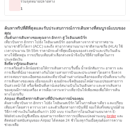
รวมจุดหมายปลายทาง
1
ค้นหาทริปที่ดีที่สุดและรับประสบการณ์การเดินทางที่สมบูรณ์แบบของ
คุณ
เริ่มต้นการเดินทางของคุณจาก อักกรา สู่ โจฮันเนสเบิร์ก
เที่ยวบินจาก อักกรา ไปยัง โจฮันเนสเบิร์ก ออกเดินทางจาก ท่าอากาศยาน
นานาชาติโกโตกา (ACC) และถึง ท่าอากาศยานนานาชาติลานเซเรีย (HLA) ใช้
เวลาประมาณ 5h 55m ราคามักจะต่ำที่สุดเมื่อคุณจองล่วงหน้าและปรับวันเดิน
ทางให้ยืดหยุ่น การเปรียบเทียบตัวเลือกล่วงหน้าจึงเป็นวิธีที่ง่ายที่สุดในการ
ประหยัดเงิน
สิ่งที่ควรรู้ก่อนเดินทาง
การเตรียมตัวเล็กน้อยช่วยให้การเดินทางราบรื่นขึ้น น้ำหนักสัมภาระ อาหาร และ
การเลือกที่นั่งอาจแตกต่างกันไปตามสายการบินและประเภทค่าโดยสาร จึงควร
ตรวจสอบรายละเอียดของแต่ละเที่ยวบินด้านล่างก่อนเลือกจองเที่ยวบินที่เหมาะกับ
การเดินทางของคุณ เมื่อจองแล้ว คุณมักจะเช็คอินออนไลน์ผ่านแอปของสายการ
บินล่วงหน้าได้ หรือเช็คอินที่เคาน์เตอร์สนามบินในวันเดินทาง และหากเส้นทาง
ของคุณมีการต่อเครื่อง ควรเผื่อเวลาระหว่างเที่ยวบินให้เพียงพอเพื่อให้การเดิน
ทางไม่เร่งรีบ
Airpaz พันธมิตรการเดินทางที่มีประสบการณ์ของคุณ
ค้นหาเที่ยวบินจาก อักกรา ไปยัง โจฮันเนสเบิร์ก ได้ในการค้นหาเดียว และเปรียบ
เทียบค่าโดยสาร ตารางเวลา และตัวเลือกสายการบินที่มี จองให้เสร็จสมบูรณ์ด้วย
วิธีการชำระเงินในท้องถิ่นกว่า 100 แบบ รวมถึงการโอนเงินผ่านธนาคาร E-
Wallet และบัญชีเสมือน คุณสามารถจัดการการเปลี่ยนแปลงผ่านเมนู
/order
และ
ติดต่อฝ่ายสนับสนุนของ Airpaz ได้ตลอด 24 ชั่วโมงทุกวันเมื่อคุณต้องการความ
ช่วยเหลือ