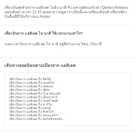
เที่ยวบินสุดท้ายจาก แอดิเลด ไปยัง นาดี กับ แควนตัสแอร์เวย์ / Qantas Airways
ออกเดินทางเวลา 12:35 คุณสามารถดูตารางบินนี้และเปรียบเทียบตัวเลือกเที่ยว
บินอื่นที่มีให้บริการบน Airpaz
เที่ยวบินจาก แอดิเลด ไป นาดี ใช้เวลานานเท่าไร?
ระยะเวลาบินจาก แอดิเลด ไป นาดี อยู่ที่ประมาณ 5ชม. 10นาที
เส้นทางยอดนิยมตามเมืองจาก แอดิเลด
เที่ยวบินจาก แอดิเลด ถึง ซิดนีย์
เที่ยวบินจาก แอดิเลด ถึง เมลเบิร์น
เที่ยวบินจาก แอดิเลด ถึง บริสเบน
เที่ยวบินจาก แอดิเลด ถึง เพิร์ท
เที่ยวบินจาก แอดิเลด ถึง กัวลาลัมเปอร์
เที่ยวบินจาก แอดิเลด ถึง เด็นปาซาร์
เที่ยวบินจาก แอดิเลด ถึง โกลด์โคสต์
เที่ยวบินจาก แอดิเลด ถึง ดาร์วิน
เที่ยวบินจาก แอดิเลด ถึง แคนส์
เที่ยวบินจาก แอดิเลด ถึง สิงคโปร์
เที่ยวบินจาก แอดิเลด ถึง แคนเบอร์รา
เที่ยวบินจาก แอดิเลด ถึง พอร์ทลินคอล์น