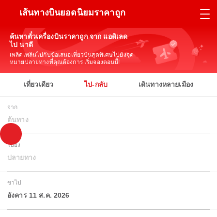
เส้นทางบินยอดนิยมราคาถูก
ค้นหาตั๋วเครื่องบินราคาถูก จาก แอดิเลด
ไป นาดี
เพลิดเพลินไปกับข้อเสนอเที่ยวบินสุดพิเศษไปยังจุด
หมายปลายทางที่คุณต้องการ เริ่มจองตอนนี้!
เที่ยวเดียว
ไป-กลับ
เดินทางหลายเมือง
จาก
ต้นทาง
ไปยัง
ปลายทาง
ขาไป
อังคาร 11 ส.ค. 2026