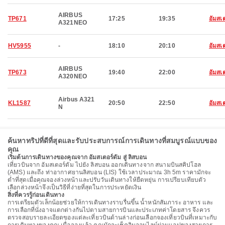
AIRBUS
TP671
17:25
19:35
อัมสเ
A321NEO
HV5955
-
18:10
20:10
อัมสเ
AIRBUS
TP673
19:40
22:00
อัมสเ
A320NEO
Airbus A321
KL1587
20:50
22:50
อัมสเ
N
ค้นหาทริปที่ดีที่สุดและรับประสบการณ์การเดินทางที่สมบูรณ์แบบของ
คุณ
เริ่มต้นการเดินทางของคุณจาก อัมสเตอร์ดัม สู่ ลิสบอน
เที่ยวบินจาก อัมสเตอร์ดัม ไปยัง ลิสบอน ออกเดินทางจาก สนามบินสคิปโฮล
(AMS) และถึง ท่าอากาศยานลิสบอน (LIS) ใช้เวลาประมาณ 3h 5m ราคามักจะ
ต่ำที่สุดเมื่อคุณจองล่วงหน้าและปรับวันเดินทางให้ยืดหยุ่น การเปรียบเทียบตัว
เลือกล่วงหน้าจึงเป็นวิธีที่ง่ายที่สุดในการประหยัดเงิน
สิ่งที่ควรรู้ก่อนเดินทาง
การเตรียมตัวเล็กน้อยช่วยให้การเดินทางราบรื่นขึ้น น้ำหนักสัมภาระ อาหาร และ
การเลือกที่นั่งอาจแตกต่างกันไปตามสายการบินและประเภทค่าโดยสาร จึงควร
ตรวจสอบรายละเอียดของแต่ละเที่ยวบินด้านล่างก่อนเลือกจองเที่ยวบินที่เหมาะกับ