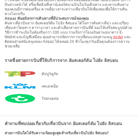
การเดินทางของคุณ เมื่อจองแล้ว คุณมักจะเช็คอินออนไลน์ผ่านแอปของสายการ
บินล่วงหน้าได้ หรือเช็คอินที่เคาน์เตอร์สนามบินในวันเดินทาง และหากเส้นทาง
ของคุณมีการต่อเครื่อง ควรเผื่อเวลาระหว่างเที่ยวบินให้เพียงพอเพื่อให้การเดิน
ทางไม่เร่งรีบ
Airpaz พันธมิตรการเดินทางที่มีประสบการณ์ของคุณ
ค้นหาเที่ยวบินจาก อัมสเตอร์ดัม ไปยัง ลิสบอน ได้ในการค้นหาเดียว และเปรียบ
เทียบค่าโดยสาร ตารางเวลา และตัวเลือกสายการบินที่มี จองให้เสร็จสมบูรณ์ด้วย
วิธีการชำระเงินในท้องถิ่นกว่า 100 แบบ รวมถึงการโอนเงินผ่านธนาคาร E-
Wallet และบัญชีเสมือน คุณสามารถจัดการการเปลี่ยนแปลงผ่านเมนู
/order
และ
ติดต่อฝ่ายสนับสนุนของ Airpaz ได้ตลอด 24 ชั่วโมงทุกวันเมื่อคุณต้องการความ
ช่วยเหลือ
รายชื่อสายการบินที่ให้บริการจาก อัมสเตอร์ดัม ไปยัง ลิสบอน
ตัปปูร์ตูกัล
เคแอลเอ็ม
Transavia
คำถามที่พบบ่อยเกี่ยวกับเที่ยวบินจาก อัมสเตอร์ดัม ไปยัง ลิสบอน
สายการบินใดได้รับความนิยมสูงสุดสำหรับเที่ยวบินไปยัง ลิสบอน?