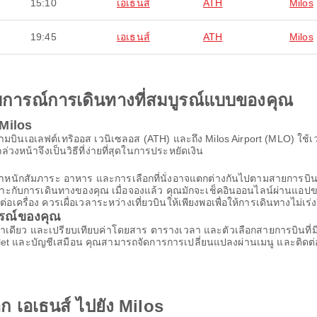
15:10
เอเธนส์
ATH
Milos
19:45
เอเธนส์
ATH
Milos
ะสบการณ์การเดินทางที่สมบูรณ์แบบของคุณ
 Milos
นามบินเอเลฟต์เทริออส เวนิเซลอส (ATH) และถึง Milos Airport (MLO) ใช้เ
่วงหน้าจึงเป็นวิธีที่ง่ายที่สุดในการประหยัดเงิน
้น น้ำหนักสัมภาระ อาหาร และการเลือกที่นั่งอาจแตกต่างกันไปตามสายก
เหมาะกับการเดินทางของคุณ เมื่อจองแล้ว คุณมักจะเช็คอินออนไลน์ผ่านแอปขอ
รื่อง ควรเผื่อเวลาระหว่างเที่ยวบินให้เพียงพอเพื่อให้การเดินทางไม่เร่ง
ารณ์ของคุณ
หาเดียว และเปรียบเทียบค่าโดยสาร ตารางเวลา และตัวเลือกสายการบินที่มี 
t และบัญชีเสมือน คุณสามารถจัดการการเปลี่ยนแปลงผ่านเมนู และติดต่อฝ
าก เอเธนส์ ไปยัง Milos