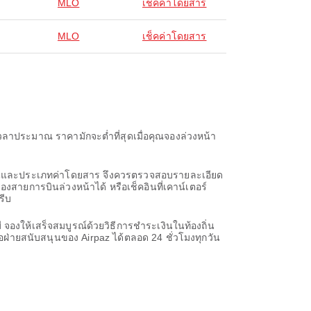
MLO
เช็คค่าโดยสาร
MLO
เช็คค่าโดยสาร
วลาประมาณ ราคามักจะต่ำที่สุดเมื่อคุณจองล่วงหน้า
ารบินและประเภทค่าโดยสาร จึงควรตรวจสอบรายละเอียด
งสายการบินล่วงหน้าได้ หรือเช็คอินที่เคาน์เตอร์
รีบ
จองให้เสร็จสมบูรณ์ด้วยวิธีการชำระเงินในท้องถิ่น
่ายสนับสนุนของ Airpaz ได้ตลอด 24 ชั่วโมงทุกวัน