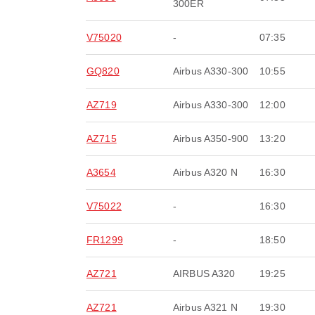
300ER
V75020
-
07:35
GQ820
Airbus A330-300
10:55
AZ719
Airbus A330-300
12:00
AZ715
Airbus A350-900
13:20
A3654
Airbus A320 N
16:30
V75022
-
16:30
FR1299
-
18:50
AZ721
AIRBUS A320
19:25
AZ721
Airbus A321 N
19:30