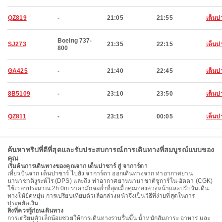
QZ819
-
21:05
21:55
เด็นป
Boeing 737-
SJ273
21:35
22:15
เด็นป
800
GA425
-
21:40
22:45
เด็นป
8B5109
-
23:10
23:50
เด็นป
QZ811
-
23:15
00:05
เด็นป
ค้นหาทริปที่ดีที่สุดและรับประสบการณ์การเดินทางที่สมบูรณ์แบบของ
คุณ
เริ่มต้นการเดินทางของคุณจาก เด็นปาซาร์ สู่ จาการ์ตา
เที่ยวบินจาก เด็นปาซาร์ ไปยัง จาการ์ตา ออกเดินทางจาก ท่าอากาศยาน
นานาชาติงูระห์ไร (DPS) และถึง ท่าอากาศยานนานาชาติซูการ์โน-ฮัตตา (CGK)
ใช้เวลาประมาณ 2h 0m ราคามักจะต่ำที่สุดเมื่อคุณจองล่วงหน้าและปรับวันเดิน
ทางให้ยืดหยุ่น การเปรียบเทียบตัวเลือกล่วงหน้าจึงเป็นวิธีที่ง่ายที่สุดในการ
ประหยัดเงิน
สิ่งที่ควรรู้ก่อนเดินทาง
การเตรียมตัวเล็กน้อยช่วยให้การเดินทางราบรื่นขึ้น น้ำหนักสัมภาระ อาหาร และ