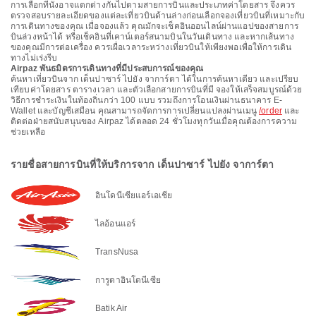
การเลือกที่นั่งอาจแตกต่างกันไปตามสายการบินและประเภทค่าโดยสาร จึงควร
ตรวจสอบรายละเอียดของแต่ละเที่ยวบินด้านล่างก่อนเลือกจองเที่ยวบินที่เหมาะกับ
การเดินทางของคุณ เมื่อจองแล้ว คุณมักจะเช็คอินออนไลน์ผ่านแอปของสายการ
บินล่วงหน้าได้ หรือเช็คอินที่เคาน์เตอร์สนามบินในวันเดินทาง และหากเส้นทาง
ของคุณมีการต่อเครื่อง ควรเผื่อเวลาระหว่างเที่ยวบินให้เพียงพอเพื่อให้การเดิน
ทางไม่เร่งรีบ
Airpaz พันธมิตรการเดินทางที่มีประสบการณ์ของคุณ
ค้นหาเที่ยวบินจาก เด็นปาซาร์ ไปยัง จาการ์ตา ได้ในการค้นหาเดียว และเปรียบ
เทียบค่าโดยสาร ตารางเวลา และตัวเลือกสายการบินที่มี จองให้เสร็จสมบูรณ์ด้วย
วิธีการชำระเงินในท้องถิ่นกว่า 100 แบบ รวมถึงการโอนเงินผ่านธนาคาร E-
Wallet และบัญชีเสมือน คุณสามารถจัดการการเปลี่ยนแปลงผ่านเมนู
/order
และ
ติดต่อฝ่ายสนับสนุนของ Airpaz ได้ตลอด 24 ชั่วโมงทุกวันเมื่อคุณต้องการความ
ช่วยเหลือ
รายชื่อสายการบินที่ให้บริการจาก เด็นปาซาร์ ไปยัง จาการ์ตา
อินโดนีเซียแอร์เอเชีย
ไลอ้อนแอร์
TransNusa
การูดาอินโดนีเซีย
Batik Air