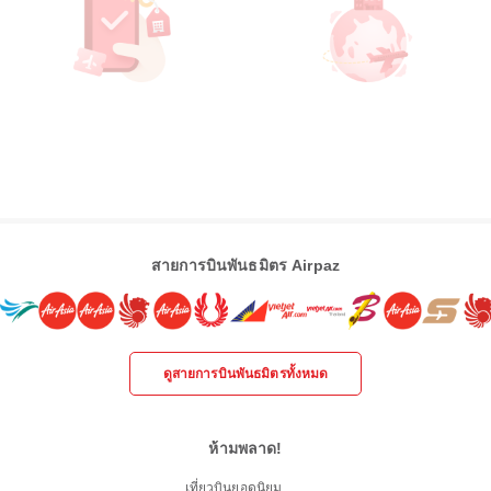
สายการบินพันธมิตร Airpaz
ดูสายการบินพันธมิตรทั้งหมด
ห้ามพลาด!
เที่ยวบินยอดนิยม