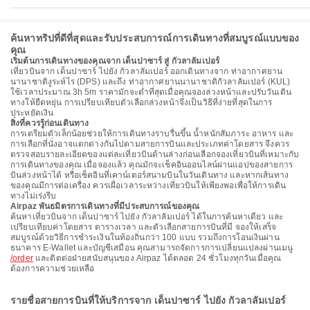
ค้นหาทริปที่ดีที่สุดและรับประสบการณ์การเดินทางที่สมบูรณ์แบบของ
คุณ
เริ่มต้นการเดินทางของคุณจาก เด็นปาซาร์ สู่ กัวลาลัมเปอร์
เที่ยวบินจาก เด็นปาซาร์ ไปยัง กัวลาลัมเปอร์ ออกเดินทางจาก ท่าอากาศยาน
นานาชาติงูระห์ไร (DPS) และถึง ท่าอากาศยานนานาชาติกัวลาลัมเปอร์ (KUL)
ใช้เวลาประมาณ 3h 5m ราคามักจะต่ำที่สุดเมื่อคุณจองล่วงหน้าและปรับวันเดิน
ทางให้ยืดหยุ่น การเปรียบเทียบตัวเลือกล่วงหน้าจึงเป็นวิธีที่ง่ายที่สุดในการ
ประหยัดเงิน
สิ่งที่ควรรู้ก่อนเดินทาง
การเตรียมตัวเล็กน้อยช่วยให้การเดินทางราบรื่นขึ้น น้ำหนักสัมภาระ อาหาร และ
การเลือกที่นั่งอาจแตกต่างกันไปตามสายการบินและประเภทค่าโดยสาร จึงควร
ตรวจสอบรายละเอียดของแต่ละเที่ยวบินด้านล่างก่อนเลือกจองเที่ยวบินที่เหมาะกับ
การเดินทางของคุณ เมื่อจองแล้ว คุณมักจะเช็คอินออนไลน์ผ่านแอปของสายการ
บินล่วงหน้าได้ หรือเช็คอินที่เคาน์เตอร์สนามบินในวันเดินทาง และหากเส้นทาง
ของคุณมีการต่อเครื่อง ควรเผื่อเวลาระหว่างเที่ยวบินให้เพียงพอเพื่อให้การเดิน
ทางไม่เร่งรีบ
Airpaz พันธมิตรการเดินทางที่มีประสบการณ์ของคุณ
ค้นหาเที่ยวบินจาก เด็นปาซาร์ ไปยัง กัวลาลัมเปอร์ ได้ในการค้นหาเดียว และ
เปรียบเทียบค่าโดยสาร ตารางเวลา และตัวเลือกสายการบินที่มี จองให้เสร็จ
สมบูรณ์ด้วยวิธีการชำระเงินในท้องถิ่นกว่า 100 แบบ รวมถึงการโอนเงินผ่าน
ธนาคาร E-Wallet และบัญชีเสมือน คุณสามารถจัดการการเปลี่ยนแปลงผ่านเมนู
/order
และติดต่อฝ่ายสนับสนุนของ Airpaz ได้ตลอด 24 ชั่วโมงทุกวันเมื่อคุณ
ต้องการความช่วยเหลือ
รายชื่อสายการบินที่ให้บริการจาก เด็นปาซาร์ ไปยัง กัวลาลัมเปอร์