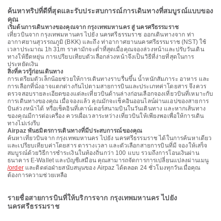
ค้นหาทริปที่ดีที่สุดและรับประสบการณ์การเดินทางที่สมบูรณ์แบบของ
คุณ
เริ่มต้นการเดินทางของคุณจาก กรุงเทพมหานคร สู่ นครศรีธรรมราช
เที่ยวบินจาก กรุงเทพมหานคร ไปยัง นครศรีธรรมราช ออกเดินทางจาก ท่า
อากาศยานสุวรรณภูมิ (BKK) และถึง ท่าอากาศยานนครศรีธรรมราช (NST) ใช้
เวลาประมาณ 1h 31m ราคามักจะต่ำที่สุดเมื่อคุณจองล่วงหน้าและปรับวันเดิน
ทางให้ยืดหยุ่น การเปรียบเทียบตัวเลือกล่วงหน้าจึงเป็นวิธีที่ง่ายที่สุดในการ
ประหยัดเงิน
สิ่งที่ควรรู้ก่อนเดินทาง
การเตรียมตัวเล็กน้อยช่วยให้การเดินทางราบรื่นขึ้น น้ำหนักสัมภาระ อาหาร และ
การเลือกที่นั่งอาจแตกต่างกันไปตามสายการบินและประเภทค่าโดยสาร จึงควร
ตรวจสอบรายละเอียดของแต่ละเที่ยวบินด้านล่างก่อนเลือกจองเที่ยวบินที่เหมาะกับ
การเดินทางของคุณ เมื่อจองแล้ว คุณมักจะเช็คอินออนไลน์ผ่านแอปของสายการ
บินล่วงหน้าได้ หรือเช็คอินที่เคาน์เตอร์สนามบินในวันเดินทาง และหากเส้นทาง
ของคุณมีการต่อเครื่อง ควรเผื่อเวลาระหว่างเที่ยวบินให้เพียงพอเพื่อให้การเดิน
ทางไม่เร่งรีบ
Airpaz พันธมิตรการเดินทางที่มีประสบการณ์ของคุณ
ค้นหาเที่ยวบินจาก กรุงเทพมหานคร ไปยัง นครศรีธรรมราช ได้ในการค้นหาเดียว
และเปรียบเทียบค่าโดยสาร ตารางเวลา และตัวเลือกสายการบินที่มี จองให้เสร็จ
สมบูรณ์ด้วยวิธีการชำระเงินในท้องถิ่นกว่า 100 แบบ รวมถึงการโอนเงินผ่าน
ธนาคาร E-Wallet และบัญชีเสมือน คุณสามารถจัดการการเปลี่ยนแปลงผ่านเมนู
/order
และติดต่อฝ่ายสนับสนุนของ Airpaz ได้ตลอด 24 ชั่วโมงทุกวันเมื่อคุณ
ต้องการความช่วยเหลือ
รายชื่อสายการบินที่ให้บริการจาก กรุงเทพมหานคร ไปยัง
นครศรีธรรมราช