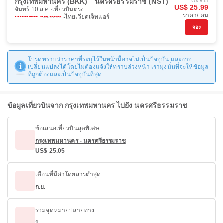
กรุงเทพมหานคร (BKK)
นครศรีธรรมราช (NST)
เริ่มจาก
US$ 25.99
จันทร์ 10 ส.ค.
เที่ยวบินตรง
ราคา/ คน
ไทยเวียดเจ็ทแอร์
จอง
โปรดทราบว่าราคาที่ระบุไว้ในหน้านี้อาจไม่เป็นปัจจุบัน และอาจ
เปลี่ยนแปลงได้โดยไม่ต้องแจ้งให้ทราบล่วงหน้า เรามุ่งมั่นที่จะให้ข้อมูล
ที่ถูกต้องและเป็นปัจจุบันที่สุด
ข้อมูลเที่ยวบินจาก กรุงเทพมหานคร ไปยัง นครศรีธรรมราช
ข้อเสนอเที่ยวบินสุดพิเศษ
กรุงเทพมหานคร - นครศรีธรรมราช
US$ 25.05
เดือนที่มีค่าโดยสารต่ำสุด
ก.ย.
รวมจุดหมายปลายทาง
1