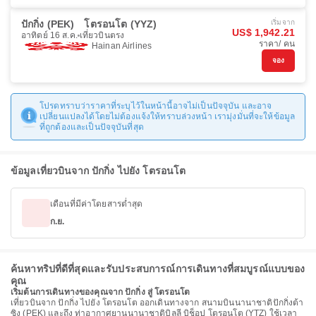
ปักกิ่ง (PEK)
โตรอนโต (YYZ)
เริ่มจาก
US$ 1,942.21
อาทิตย์ 16 ส.ค.
เที่ยวบินตรง
ราคา/ คน
Hainan Airlines
จอง
โปรดทราบว่าราคาที่ระบุไว้ในหน้านี้อาจไม่เป็นปัจจุบัน และอาจ
เปลี่ยนแปลงได้โดยไม่ต้องแจ้งให้ทราบล่วงหน้า เรามุ่งมั่นที่จะให้ข้อมูล
ที่ถูกต้องและเป็นปัจจุบันที่สุด
ข้อมูลเที่ยวบินจาก ปักกิ่ง ไปยัง โตรอนโต
เดือนที่มีค่าโดยสารต่ำสุด
ก.ย.
ค้นหาทริปที่ดีที่สุดและรับประสบการณ์การเดินทางที่สมบูรณ์แบบของ
คุณ
เริ่มต้นการเดินทางของคุณจาก ปักกิ่ง สู่ โตรอนโต
เที่ยวบินจาก ปักกิ่ง ไปยัง โตรอนโต ออกเดินทางจาก สนามบินนานาชาติปักกิ่งต้า
ซิง (PEK) และถึง ท่าอากาศยานนานาชาติบิลลี บิช็อป โตรอนโต (YTZ) ใช้เวลา