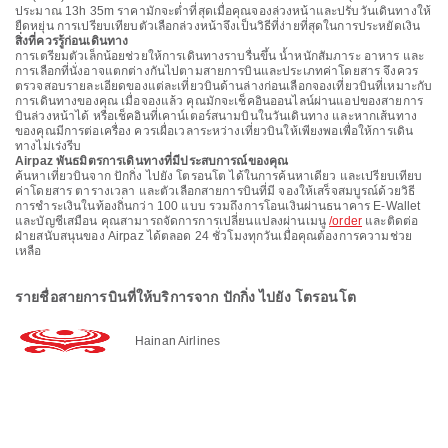
ประมาณ 13h 35m ราคามักจะต่ำที่สุดเมื่อคุณจองล่วงหน้าและปรับวันเดินทางให้
ยืดหยุ่น การเปรียบเทียบตัวเลือกล่วงหน้าจึงเป็นวิธีที่ง่ายที่สุดในการประหยัดเงิน
สิ่งที่ควรรู้ก่อนเดินทาง
การเตรียมตัวเล็กน้อยช่วยให้การเดินทางราบรื่นขึ้น น้ำหนักสัมภาระ อาหาร และ
การเลือกที่นั่งอาจแตกต่างกันไปตามสายการบินและประเภทค่าโดยสาร จึงควร
ตรวจสอบรายละเอียดของแต่ละเที่ยวบินด้านล่างก่อนเลือกจองเที่ยวบินที่เหมาะกับ
การเดินทางของคุณ เมื่อจองแล้ว คุณมักจะเช็คอินออนไลน์ผ่านแอปของสายการ
บินล่วงหน้าได้ หรือเช็คอินที่เคาน์เตอร์สนามบินในวันเดินทาง และหากเส้นทาง
ของคุณมีการต่อเครื่อง ควรเผื่อเวลาระหว่างเที่ยวบินให้เพียงพอเพื่อให้การเดิน
ทางไม่เร่งรีบ
Airpaz พันธมิตรการเดินทางที่มีประสบการณ์ของคุณ
ค้นหาเที่ยวบินจาก ปักกิ่ง ไปยัง โตรอนโต ได้ในการค้นหาเดียว และเปรียบเทียบ
ค่าโดยสาร ตารางเวลา และตัวเลือกสายการบินที่มี จองให้เสร็จสมบูรณ์ด้วยวิธี
การชำระเงินในท้องถิ่นกว่า 100 แบบ รวมถึงการโอนเงินผ่านธนาคาร E-Wallet
และบัญชีเสมือน คุณสามารถจัดการการเปลี่ยนแปลงผ่านเมนู
/order
และติดต่อ
ฝ่ายสนับสนุนของ Airpaz ได้ตลอด 24 ชั่วโมงทุกวันเมื่อคุณต้องการความช่วย
เหลือ
รายชื่อสายการบินที่ให้บริการจาก ปักกิ่ง ไปยัง โตรอนโต
Hainan Airlines