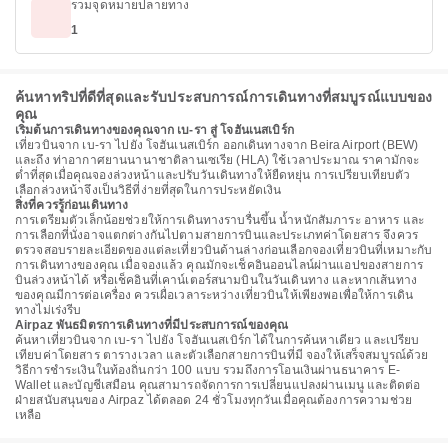
รวมจุดหมายปลายทาง
1
ค้นหาทริปที่ดีที่สุดและรับประสบการณ์การเดินทางที่สมบูรณ์แบบของ
คุณ
เริ่มต้นการเดินทางของคุณจาก เบ-รา สู่ โจฮันเนสเบิร์ก
เที่ยวบินจาก เบ-รา ไปยัง โจฮันเนสเบิร์ก ออกเดินทางจาก Beira Airport (BEW)
และถึง ท่าอากาศยานนานาชาติลานเซเรีย (HLA) ใช้เวลาประมาณ ราคามักจะ
ต่ำที่สุดเมื่อคุณจองล่วงหน้าและปรับวันเดินทางให้ยืดหยุ่น การเปรียบเทียบตัว
เลือกล่วงหน้าจึงเป็นวิธีที่ง่ายที่สุดในการประหยัดเงิน
สิ่งที่ควรรู้ก่อนเดินทาง
การเตรียมตัวเล็กน้อยช่วยให้การเดินทางราบรื่นขึ้น น้ำหนักสัมภาระ อาหาร และ
การเลือกที่นั่งอาจแตกต่างกันไปตามสายการบินและประเภทค่าโดยสาร จึงควร
ตรวจสอบรายละเอียดของแต่ละเที่ยวบินด้านล่างก่อนเลือกจองเที่ยวบินที่เหมาะกับ
การเดินทางของคุณ เมื่อจองแล้ว คุณมักจะเช็คอินออนไลน์ผ่านแอปของสายการ
บินล่วงหน้าได้ หรือเช็คอินที่เคาน์เตอร์สนามบินในวันเดินทาง และหากเส้นทาง
ของคุณมีการต่อเครื่อง ควรเผื่อเวลาระหว่างเที่ยวบินให้เพียงพอเพื่อให้การเดิน
ทางไม่เร่งรีบ
Airpaz พันธมิตรการเดินทางที่มีประสบการณ์ของคุณ
ค้นหาเที่ยวบินจาก เบ-รา ไปยัง โจฮันเนสเบิร์ก ได้ในการค้นหาเดียว และเปรียบ
เทียบค่าโดยสาร ตารางเวลา และตัวเลือกสายการบินที่มี จองให้เสร็จสมบูรณ์ด้วย
วิธีการชำระเงินในท้องถิ่นกว่า 100 แบบ รวมถึงการโอนเงินผ่านธนาคาร E-
Wallet และบัญชีเสมือน คุณสามารถจัดการการเปลี่ยนแปลงผ่านเมนู และติดต่อ
ฝ่ายสนับสนุนของ Airpaz ได้ตลอด 24 ชั่วโมงทุกวันเมื่อคุณต้องการความช่วย
เหลือ