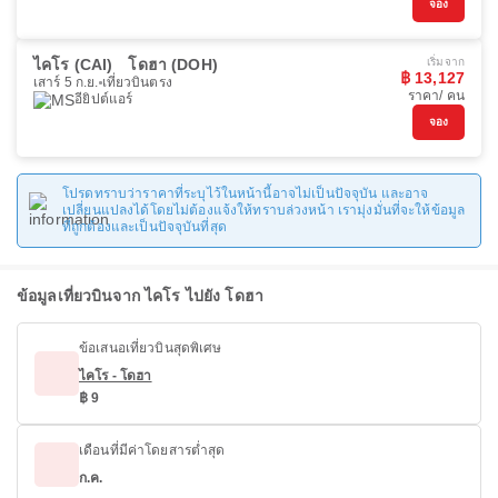
จอง
ไคโร (CAI)
โดฮา (DOH)
เริ่มจาก
฿ 13,127
เสาร์ 5 ก.ย.
เที่ยวบินตรง
ราคา/ คน
อียิปต์แอร์
จอง
โปรดทราบว่าราคาที่ระบุไว้ในหน้านี้อาจไม่เป็นปัจจุบัน และอาจ
เปลี่ยนแปลงได้โดยไม่ต้องแจ้งให้ทราบล่วงหน้า เรามุ่งมั่นที่จะให้ข้อมูล
ที่ถูกต้องและเป็นปัจจุบันที่สุด
ข้อมูลเที่ยวบินจาก ไคโร ไปยัง โดฮา
ข้อเสนอเที่ยวบินสุดพิเศษ
ไคโร - โดฮา
฿ 9
เดือนที่มีค่าโดยสารต่ำสุด
ก.ค.