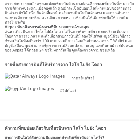
ตรวจสอบรายละเอียดของแต่ละเที่ยวบินด้านล่างก่อนเลือกจองเที่ยวบินที่เหมาะกับ
การเดินทางของคุณ เมื่อจองแล้ว คุณมักจะเช็คอินออนไลน์ผ่านแอปของสายการ
บินล่วงหน้าได้ หรือเช็คอินที่เคาน์เตอร์สนามบินในวันเดินทาง และหากเส้นทาง
ของคุณมีการต่อเครื่อง ควรเผื่อเวลาระหว่างเที่ยวบินให้เพียงพอเพื่อให้การเดิน
ทางไม่เร่งรีบ
Airpaz พันธมิตรการเดินทางที่มีประสบการณ์ของคุณ
ค้นหาเที่ยวบินจาก ไคโร ไปยัง โดฮา ได้ในการค้นหาเดียว และเปรียบเทียบค่า
โดยสาร ตารางเวลา และตัวเลือกสายการบินที่มี จองให้เสร็จสมบูรณ์ด้วยวิธีการ
ชำระเงินในท้องถิ่นกว่า 100 แบบ รวมถึงการโอนเงินผ่านธนาคาร E-Wallet และ
บัญชีเสมือน คุณสามารถจัดการการเปลี่ยนแปลงผ่านเมนู และติดต่อฝ่ายสนับสนุน
ของ Airpaz ได้ตลอด 24 ชั่วโมงทุกวันเมื่อคุณต้องการความช่วยเหลือ
รายชื่อสายการบินที่ให้บริการจาก ไคโร ไปยัง โดฮา
กาตาร์แอร์เวย์
อียิปต์แอร์
คำถามที่พบบ่อยเกี่ยวกับเที่ยวบินจาก ไคโร ไปยัง โดฮา
สายการบินใดได้รับความนิยมสูงสุดสำหรับเที่ยวบินจาก ไคโร?