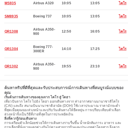
MS935
Airbus A320
10:05
13:05
ไคโร
SM8935
Boeing 737
10:05
13:05
ไคโร
Airbus A350-
QR1308
12:50
16:05
ไคโร
900
Boeing 777-
QR1304
14:10
17:25
ไคโร
300ER
Airbus A350-
QR1302
19:55
23:10
ไคโร
900
ค้นหาทริปที่ดีที่สุดและรับประสบการณ์การเดินทางที่สมบูรณ์แบบของ
คุณ
เริ่มต้นการเดินทางของคุณจาก ไคโร สู่ โดฮา
เที่ยวบินจาก ไคโร ไปยัง โดฮา ออกเดินทางจาก ท่าอากาศยานนานาชาติไคโร
(CAI) และถึง สนามบินนานาชาติฮามัด (DOH) ใช้เวลาประมาณ ราคามักจะต่ำ
ที่สุดเมื่อคุณจองล่วงหน้าและปรับวันเดินทางให้ยืดหยุ่น การเปรียบเทียบตัวเลือก
ล่วงหน้าจึงเป็นวิธีที่ง่ายที่สุดในการประหยัดเงิน
สิ่งที่ควรรู้ก่อนเดินทาง
การเตรียมตัวเล็กน้อยช่วยให้การเดินทางราบรื่นขึ้น น้ำหนักสัมภาระ อาหาร และ
การเลือกที่นั่งอาจแตกต่างกันไปตามสายการบินและประเภทค่าโดยสาร จึงควร