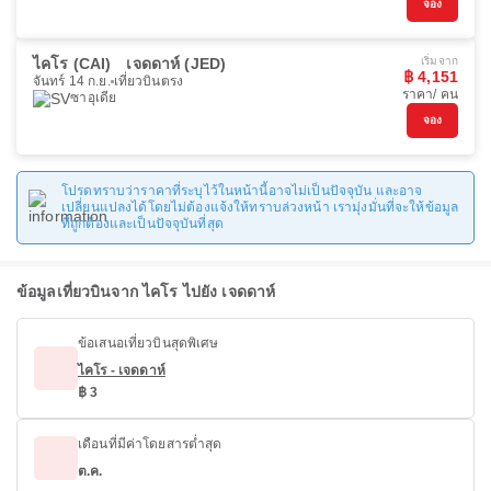
จอง
ไคโร (CAI)
เจดดาห์ (JED)
เริ่มจาก
฿ 4,151
จันทร์ 14 ก.ย.
เที่ยวบินตรง
ราคา/ คน
ซาอุเดีย
จอง
โปรดทราบว่าราคาที่ระบุไว้ในหน้านี้อาจไม่เป็นปัจจุบัน และอาจ
เปลี่ยนแปลงได้โดยไม่ต้องแจ้งให้ทราบล่วงหน้า เรามุ่งมั่นที่จะให้ข้อมูล
ที่ถูกต้องและเป็นปัจจุบันที่สุด
ข้อมูลเที่ยวบินจาก ไคโร ไปยัง เจดดาห์
ข้อเสนอเที่ยวบินสุดพิเศษ
ไคโร - เจดดาห์
฿ 3
เดือนที่มีค่าโดยสารต่ำสุด
ต.ค.