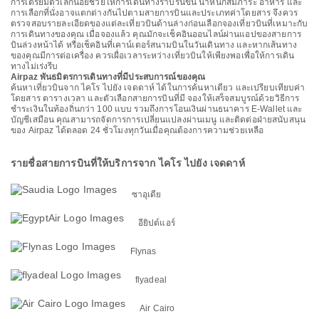
การเตรียมตัวเล็กน้อยช่วยให้การเดินทางราบรื่นขึ้น น้ำหนักสัมภาระ อาหาร และ
การเลือกที่นั่งอาจแตกต่างกันไปตามสายการบินและประเภทค่าโดยสาร จึงควร
ตรวจสอบรายละเอียดของแต่ละเที่ยวบินด้านล่างก่อนเลือกจองเที่ยวบินที่เหมาะกับ
การเดินทางของคุณ เมื่อจองแล้ว คุณมักจะเช็คอินออนไลน์ผ่านแอปของสายการ
บินล่วงหน้าได้ หรือเช็คอินที่เคาน์เตอร์สนามบินในวันเดินทาง และหากเส้นทาง
ของคุณมีการต่อเครื่อง ควรเผื่อเวลาระหว่างเที่ยวบินให้เพียงพอเพื่อให้การเดิน
ทางไม่เร่งรีบ
Airpaz พันธมิตรการเดินทางที่มีประสบการณ์ของคุณ
ค้นหาเที่ยวบินจาก ไคโร ไปยัง เจดดาห์ ได้ในการค้นหาเดียว และเปรียบเทียบค่า
โดยสาร ตารางเวลา และตัวเลือกสายการบินที่มี จองให้เสร็จสมบูรณ์ด้วยวิธีการ
ชำระเงินในท้องถิ่นกว่า 100 แบบ รวมถึงการโอนเงินผ่านธนาคาร E-Wallet และ
บัญชีเสมือน คุณสามารถจัดการการเปลี่ยนแปลงผ่านเมนู และติดต่อฝ่ายสนับสนุน
ของ Airpaz ได้ตลอด 24 ชั่วโมงทุกวันเมื่อคุณต้องการความช่วยเหลือ
รายชื่อสายการบินที่ให้บริการจาก ไคโร ไปยัง เจดดาห์
ซาอุเดีย
อียิปต์แอร์
Flynas
flyadeal
Air Cairo