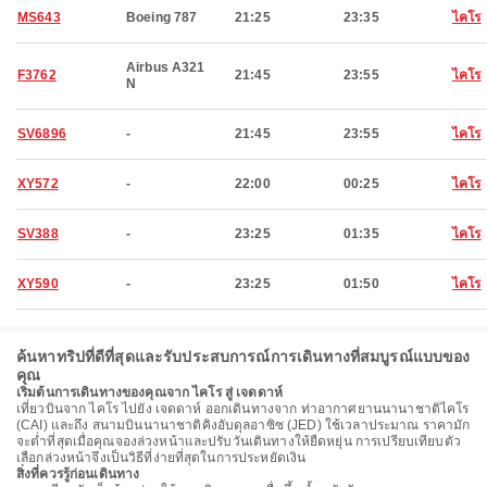
MS643
Boeing 787
21:25
23:35
ไคโร
Airbus A321
F3762
21:45
23:55
ไคโร
N
SV6896
-
21:45
23:55
ไคโร
XY572
-
22:00
00:25
ไคโร
SV388
-
23:25
01:35
ไคโร
XY590
-
23:25
01:50
ไคโร
ค้นหาทริปที่ดีที่สุดและรับประสบการณ์การเดินทางที่สมบูรณ์แบบของ
คุณ
เริ่มต้นการเดินทางของคุณจาก ไคโร สู่ เจดดาห์
เที่ยวบินจาก ไคโร ไปยัง เจดดาห์ ออกเดินทางจาก ท่าอากาศยานนานาชาติไคโร
(CAI) และถึง สนามบินนานาชาติคิงอับดุลอาซิซ (JED) ใช้เวลาประมาณ ราคามัก
จะต่ำที่สุดเมื่อคุณจองล่วงหน้าและปรับวันเดินทางให้ยืดหยุ่น การเปรียบเทียบตัว
เลือกล่วงหน้าจึงเป็นวิธีที่ง่ายที่สุดในการประหยัดเงิน
สิ่งที่ควรรู้ก่อนเดินทาง