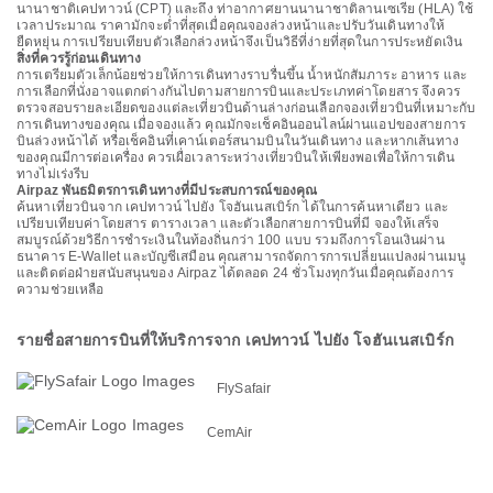
นานาชาติเคปทาวน์ (CPT) และถึง ท่าอากาศยานนานาชาติลานเซเรีย (HLA) ใช้
เวลาประมาณ ราคามักจะต่ำที่สุดเมื่อคุณจองล่วงหน้าและปรับวันเดินทางให้
ยืดหยุ่น การเปรียบเทียบตัวเลือกล่วงหน้าจึงเป็นวิธีที่ง่ายที่สุดในการประหยัดเงิน
สิ่งที่ควรรู้ก่อนเดินทาง
การเตรียมตัวเล็กน้อยช่วยให้การเดินทางราบรื่นขึ้น น้ำหนักสัมภาระ อาหาร และ
การเลือกที่นั่งอาจแตกต่างกันไปตามสายการบินและประเภทค่าโดยสาร จึงควร
ตรวจสอบรายละเอียดของแต่ละเที่ยวบินด้านล่างก่อนเลือกจองเที่ยวบินที่เหมาะกับ
การเดินทางของคุณ เมื่อจองแล้ว คุณมักจะเช็คอินออนไลน์ผ่านแอปของสายการ
บินล่วงหน้าได้ หรือเช็คอินที่เคาน์เตอร์สนามบินในวันเดินทาง และหากเส้นทาง
ของคุณมีการต่อเครื่อง ควรเผื่อเวลาระหว่างเที่ยวบินให้เพียงพอเพื่อให้การเดิน
ทางไม่เร่งรีบ
Airpaz พันธมิตรการเดินทางที่มีประสบการณ์ของคุณ
ค้นหาเที่ยวบินจาก เคปทาวน์ ไปยัง โจฮันเนสเบิร์ก ได้ในการค้นหาเดียว และ
เปรียบเทียบค่าโดยสาร ตารางเวลา และตัวเลือกสายการบินที่มี จองให้เสร็จ
สมบูรณ์ด้วยวิธีการชำระเงินในท้องถิ่นกว่า 100 แบบ รวมถึงการโอนเงินผ่าน
ธนาคาร E-Wallet และบัญชีเสมือน คุณสามารถจัดการการเปลี่ยนแปลงผ่านเมนู
และติดต่อฝ่ายสนับสนุนของ Airpaz ได้ตลอด 24 ชั่วโมงทุกวันเมื่อคุณต้องการ
ความช่วยเหลือ
รายชื่อสายการบินที่ให้บริการจาก เคปทาวน์ ไปยัง โจฮันเนสเบิร์ก
FlySafair
CemAir