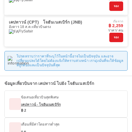
FlySafair
จอง
เคปทาวน์ (CPT)
โจฮันเนสเบิร์ก (JNB)
เริ่มจาก
฿ 2,259
อังคาร 18 ส.ค.
เที่ยวบินตรง
ราคา/ คน
FlySafair
จอง
โปรดทราบว่าราคาที่ระบุไว้ในหน้านี้อาจไม่เป็นปัจจุบัน และอาจ
เปลี่ยนแปลงได้โดยไม่ต้องแจ้งให้ทราบล่วงหน้า เรามุ่งมั่นที่จะให้ข้อมูล
ที่ถูกต้องและเป็นปัจจุบันที่สุด
ข้อมูลเที่ยวบินจาก เคปทาวน์ ไปยัง โจฮันเนสเบิร์ก
ข้อเสนอเที่ยวบินสุดพิเศษ
เคปทาวน์ - โจฮันเนสเบิร์ก
฿ 2
เดือนที่มีค่าโดยสารต่ำสุด
ก.ย.