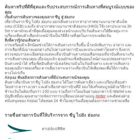
ค้นหาทริปที่ดีที่สุดและรับประสบการณ์การเดินทางที่สมบูรณ์แบบของ
คุณ
เริ่มต้นการเดินทางของคุณจาก ซีบู สู่ ฮ่องกง
เที่ยวบินจาก ซีบู ไปยัง ฮ่องกง ออกเดินทางจาก ท่าอากาศยานนานาชาติแม็ค
แทน (CEB) และถึง ท่าอากาศยานนานาชาติฮ่องกง (HKG) ใช้เวลาประมาณ 3h
5m ราคามักจะต่ำที่สุดเมื่อคุณจองล่วงหน้าและปรับวันเดินทางให้ยืดหยุ่น การ
เปรียบเทียบตัวเลือกล่วงหน้าจึงเป็นวิธีที่ง่ายที่สุดในการประหยัดเงิน
สิ่งที่ควรรู้ก่อนเดินทาง
การเตรียมตัวเล็กน้อยช่วยให้การเดินทางราบรื่นขึ้น น้ำหนักสัมภาระ อาหาร และ
การเลือกที่นั่งอาจแตกต่างกันไปตามสายการบินและประเภทค่าโดยสาร จึงควร
ตรวจสอบรายละเอียดของแต่ละเที่ยวบินด้านล่างก่อนเลือกจองเที่ยวบินที่เหมาะกับ
การเดินทางของคุณ เมื่อจองแล้ว คุณมักจะเช็คอินออนไลน์ผ่านแอปของสายการ
บินล่วงหน้าได้ หรือเช็คอินที่เคาน์เตอร์สนามบินในวันเดินทาง และหากเส้นทาง
ของคุณมีการต่อเครื่อง ควรเผื่อเวลาระหว่างเที่ยวบินให้เพียงพอเพื่อให้การเดิน
ทางไม่เร่งรีบ
Airpaz พันธมิตรการเดินทางที่มีประสบการณ์ของคุณ
ค้นหาเที่ยวบินจาก ซีบู ไปยัง ฮ่องกง ได้ในการค้นหาเดียว และเปรียบเทียบค่า
โดยสาร ตารางเวลา และตัวเลือกสายการบินที่มี จองให้เสร็จสมบูรณ์ด้วยวิธีการ
ชำระเงินในท้องถิ่นกว่า 100 แบบ รวมถึงการโอนเงินผ่านธนาคาร E-Wallet และ
บัญชีเสมือน คุณสามารถจัดการการเปลี่ยนแปลงผ่านเมนู
/order
และติดต่อฝ่าย
สนับสนุนของ Airpaz ได้ตลอด 24 ชั่วโมงทุกวันเมื่อคุณต้องการความช่วยเหลือ
รายชื่อสายการบินที่ให้บริการจาก ซีบู ไปยัง ฮ่องกง
คาเธ่ย์แปซิฟิค