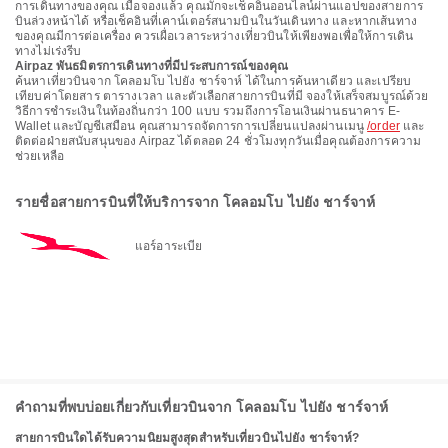
การเดินทางของคุณ เมื่อจองแล้ว คุณมักจะเช็คอินออนไลน์ผ่านแอปของสายการ
บินล่วงหน้าได้ หรือเช็คอินที่เคาน์เตอร์สนามบินในวันเดินทาง และหากเส้นทาง
ของคุณมีการต่อเครื่อง ควรเผื่อเวลาระหว่างเที่ยวบินให้เพียงพอเพื่อให้การเดิน
ทางไม่เร่งรีบ
Airpaz พันธมิตรการเดินทางที่มีประสบการณ์ของคุณ
ค้นหาเที่ยวบินจาก โคลอมโบ ไปยัง ชาร์จาห์ ได้ในการค้นหาเดียว และเปรียบ
เทียบค่าโดยสาร ตารางเวลา และตัวเลือกสายการบินที่มี จองให้เสร็จสมบูรณ์ด้วย
วิธีการชำระเงินในท้องถิ่นกว่า 100 แบบ รวมถึงการโอนเงินผ่านธนาคาร E-
Wallet และบัญชีเสมือน คุณสามารถจัดการการเปลี่ยนแปลงผ่านเมนู
/order
และ
ติดต่อฝ่ายสนับสนุนของ Airpaz ได้ตลอด 24 ชั่วโมงทุกวันเมื่อคุณต้องการความ
ช่วยเหลือ
รายชื่อสายการบินที่ให้บริการจาก โคลอมโบ ไปยัง ชาร์จาห์
แอร์อาระเบีย
คำถามที่พบบ่อยเกี่ยวกับเที่ยวบินจาก โคลอมโบ ไปยัง ชาร์จาห์
สายการบินใดได้รับความนิยมสูงสุดสำหรับเที่ยวบินไปยัง ชาร์จาห์?