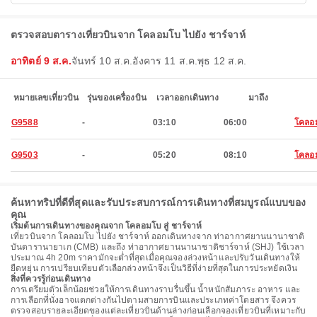
ตรวจสอบตารางเที่ยวบินจาก โคลอมโบ ไปยัง ชาร์จาห์
อาทิตย์ 9 ส.ค.
จันทร์ 10 ส.ค.
อังคาร 11 ส.ค.
พุธ 12 ส.ค.
หมายเลขเที่ยวบิน
รุ่นของเครื่องบิน
เวลาออกเดินทาง
มาถึง
G9588
-
03:10
06:00
โคลอ
G9503
-
05:20
08:10
โคลอ
ค้นหาทริปที่ดีที่สุดและรับประสบการณ์การเดินทางที่สมบูรณ์แบบของ
คุณ
เริ่มต้นการเดินทางของคุณจาก โคลอมโบ สู่ ชาร์จาห์
เที่ยวบินจาก โคลอมโบ ไปยัง ชาร์จาห์ ออกเดินทางจาก ท่าอากาศยานนานาชาติ
บันดารานายาเก (CMB) และถึง ท่าอากาศยานนานาชาติชาร์จาห์ (SHJ) ใช้เวลา
ประมาณ 4h 20m ราคามักจะต่ำที่สุดเมื่อคุณจองล่วงหน้าและปรับวันเดินทางให้
ยืดหยุ่น การเปรียบเทียบตัวเลือกล่วงหน้าจึงเป็นวิธีที่ง่ายที่สุดในการประหยัดเงิน
สิ่งที่ควรรู้ก่อนเดินทาง
การเตรียมตัวเล็กน้อยช่วยให้การเดินทางราบรื่นขึ้น น้ำหนักสัมภาระ อาหาร และ
การเลือกที่นั่งอาจแตกต่างกันไปตามสายการบินและประเภทค่าโดยสาร จึงควร
ตรวจสอบรายละเอียดของแต่ละเที่ยวบินด้านล่างก่อนเลือกจองเที่ยวบินที่เหมาะกับ