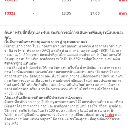
PG4823
-
13:35
17:00
ธากา
TG322
-
13:35
17:00
ธากา
ค้นหาทริปที่ดีที่สุดและรับประสบการณ์การเดินทางที่สมบูรณ์แบบของ
คุณ
เริ่มต้นการเดินทางของคุณจาก ธากา สู่ กรุงเทพมหานคร
เที่ยวบินจาก ธากา ไปยัง กรุงเทพมหานคร ออกเดินทางจาก ท่าอากาศยานนานา
ชาติฮาซรัท ชาห์จาลาล (DAC) และถึง ท่าอากาศยานสุวรรณภูมิ (BKK) ใช้เวลา
ประมาณ 2h 30m ราคามักจะต่ำที่สุดเมื่อคุณจองล่วงหน้าและปรับวันเดินทางให้
ยืดหยุ่น การเปรียบเทียบตัวเลือกล่วงหน้าจึงเป็นวิธีที่ง่ายที่สุดในการประหยัดเงิน
สิ่งที่ควรรู้ก่อนเดินทาง
การเตรียมตัวเล็กน้อยช่วยให้การเดินทางราบรื่นขึ้น น้ำหนักสัมภาระ อาหาร และ
การเลือกที่นั่งอาจแตกต่างกันไปตามสายการบินและประเภทค่าโดยสาร จึงควร
ตรวจสอบรายละเอียดของแต่ละเที่ยวบินด้านล่างก่อนเลือกจองเที่ยวบินที่เหมาะกับ
การเดินทางของคุณ เมื่อจองแล้ว คุณมักจะเช็คอินออนไลน์ผ่านแอปของสายการ
บินล่วงหน้าได้ หรือเช็คอินที่เคาน์เตอร์สนามบินในวันเดินทาง และหากเส้นทาง
ของคุณมีการต่อเครื่อง ควรเผื่อเวลาระหว่างเที่ยวบินให้เพียงพอเพื่อให้การเดิน
ทางไม่เร่งรีบ
Airpaz พันธมิตรการเดินทางที่มีประสบการณ์ของคุณ
ค้นหาเที่ยวบินจาก ธากา ไปยัง กรุงเทพมหานคร ได้ในการค้นหาเดียว และเปรียบ
เทียบค่าโดยสาร ตารางเวลา และตัวเลือกสายการบินที่มี จองให้เสร็จสมบูรณ์ด้วย
วิธีการชำระเงินในท้องถิ่นกว่า 100 แบบ รวมถึงการโอนเงินผ่านธนาคาร E-
Wallet และบัญชีเสมือน คุณสามารถจัดการการเปลี่ยนแปลงผ่านเมนู
/order
และ
ติดต่อฝ่ายสนับสนุนของ Airpaz ได้ตลอด 24 ชั่วโมงทุกวันเมื่อคุณต้องการความ
ช่วยเหลือ