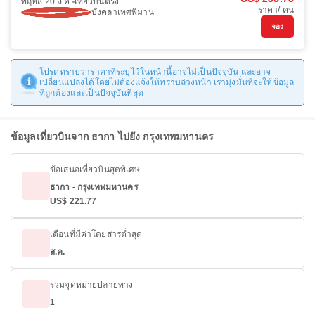
พฤหัส 20 ส.ค.
เที่ยวบินตรง
ราคา/ คน
บังคลาเทศพิมาน
จอง
โปรดทราบว่าราคาที่ระบุไว้ในหน้านี้อาจไม่เป็นปัจจุบัน และอาจ
เปลี่ยนแปลงได้โดยไม่ต้องแจ้งให้ทราบล่วงหน้า เรามุ่งมั่นที่จะให้ข้อมูล
ที่ถูกต้องและเป็นปัจจุบันที่สุด
ข้อมูลเที่ยวบินจาก ธากา ไปยัง กรุงเทพมหานคร
ข้อเสนอเที่ยวบินสุดพิเศษ
ธากา - กรุงเทพมหานคร
US$ 221.77
เดือนที่มีค่าโดยสารต่ำสุด
ส.ค.
รวมจุดหมายปลายทาง
1