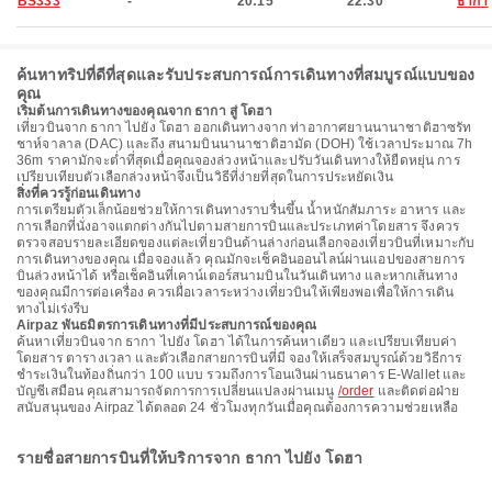
BS333
-
20:15
22:30
ธากา
ค้นหาทริปที่ดีที่สุดและรับประสบการณ์การเดินทางที่สมบูรณ์แบบของ
คุณ
เริ่มต้นการเดินทางของคุณจาก ธากา สู่ โดฮา
เที่ยวบินจาก ธากา ไปยัง โดฮา ออกเดินทางจาก ท่าอากาศยานนานาชาติฮาซรัท
ชาห์จาลาล (DAC) และถึง สนามบินนานาชาติฮามัด (DOH) ใช้เวลาประมาณ 7h
36m ราคามักจะต่ำที่สุดเมื่อคุณจองล่วงหน้าและปรับวันเดินทางให้ยืดหยุ่น การ
เปรียบเทียบตัวเลือกล่วงหน้าจึงเป็นวิธีที่ง่ายที่สุดในการประหยัดเงิน
สิ่งที่ควรรู้ก่อนเดินทาง
การเตรียมตัวเล็กน้อยช่วยให้การเดินทางราบรื่นขึ้น น้ำหนักสัมภาระ อาหาร และ
การเลือกที่นั่งอาจแตกต่างกันไปตามสายการบินและประเภทค่าโดยสาร จึงควร
ตรวจสอบรายละเอียดของแต่ละเที่ยวบินด้านล่างก่อนเลือกจองเที่ยวบินที่เหมาะกับ
การเดินทางของคุณ เมื่อจองแล้ว คุณมักจะเช็คอินออนไลน์ผ่านแอปของสายการ
บินล่วงหน้าได้ หรือเช็คอินที่เคาน์เตอร์สนามบินในวันเดินทาง และหากเส้นทาง
ของคุณมีการต่อเครื่อง ควรเผื่อเวลาระหว่างเที่ยวบินให้เพียงพอเพื่อให้การเดิน
ทางไม่เร่งรีบ
Airpaz พันธมิตรการเดินทางที่มีประสบการณ์ของคุณ
ค้นหาเที่ยวบินจาก ธากา ไปยัง โดฮา ได้ในการค้นหาเดียว และเปรียบเทียบค่า
โดยสาร ตารางเวลา และตัวเลือกสายการบินที่มี จองให้เสร็จสมบูรณ์ด้วยวิธีการ
ชำระเงินในท้องถิ่นกว่า 100 แบบ รวมถึงการโอนเงินผ่านธนาคาร E-Wallet และ
บัญชีเสมือน คุณสามารถจัดการการเปลี่ยนแปลงผ่านเมนู
/order
และติดต่อฝ่าย
สนับสนุนของ Airpaz ได้ตลอด 24 ชั่วโมงทุกวันเมื่อคุณต้องการความช่วยเหลือ
รายชื่อสายการบินที่ให้บริการจาก ธากา ไปยัง โดฮา