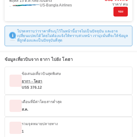
พฤหัส 15 ต.ค.
เที่ยวบินตรง
ราคา/ คน
US-Bangla Airlines
จอง
โปรดทราบว่าราคาที่ระบุไว้ในหน้านี้อาจไม่เป็นปัจจุบัน และอาจ
เปลี่ยนแปลงได้โดยไม่ต้องแจ้งให้ทราบล่วงหน้า เรามุ่งมั่นที่จะให้ข้อมูล
ที่ถูกต้องและเป็นปัจจุบันที่สุด
ข้อมูลเที่ยวบินจาก ธากา ไปยัง โดฮา
ข้อเสนอเที่ยวบินสุดพิเศษ
ธากา - โดฮา
US$ 376.12
เดือนที่มีค่าโดยสารต่ำสุด
ส.ค.
รวมจุดหมายปลายทาง
1