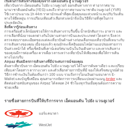
เริ่มต้นการเดินทางของคุณจาก เอ็ดมอนตัน สู่ แวนคูเวอร์
เที่ยวบินจาก เอ็ดมอนตัน ไปยัง แวนคูเวอร์ ออกเดินทางจาก ท่าอากาศยาน
นานาชาติเอดมันตัน (YEG) และถึง ท่าอากาศยานนานาชาติแวนคูเวอร์ (YVR)
ใช้เวลาประมาณ 1h 44m ราคามักจะต่ำที่สุดเมื่อคุณจองล่วงหน้าและปรับวันเดิน
ทางให้ยืดหยุ่น การเปรียบเทียบตัวเลือกล่วงหน้าจึงเป็นวิธีที่ง่ายที่สุดในการ
ประหยัดเงิน
สิ่งที่ควรรู้ก่อนเดินทาง
การเตรียมตัวเล็กน้อยช่วยให้การเดินทางราบรื่นขึ้น น้ำหนักสัมภาระ อาหาร และ
การเลือกที่นั่งอาจแตกต่างกันไปตามสายการบินและประเภทค่าโดยสาร จึงควร
ตรวจสอบรายละเอียดของแต่ละเที่ยวบินด้านล่างก่อนเลือกจองเที่ยวบินที่เหมาะกับ
การเดินทางของคุณ เมื่อจองแล้ว คุณมักจะเช็คอินออนไลน์ผ่านแอปของสายการ
บินล่วงหน้าได้ หรือเช็คอินที่เคาน์เตอร์สนามบินในวันเดินทาง และหากเส้นทาง
ของคุณมีการต่อเครื่อง ควรเผื่อเวลาระหว่างเที่ยวบินให้เพียงพอเพื่อให้การเดิน
ทางไม่เร่งรีบ
Airpaz พันธมิตรการเดินทางที่มีประสบการณ์ของคุณ
ค้นหาเที่ยวบินจาก เอ็ดมอนตัน ไปยัง แวนคูเวอร์ ได้ในการค้นหาเดียว และเปรียบ
เทียบค่าโดยสาร ตารางเวลา และตัวเลือกสายการบินที่มี จองให้เสร็จสมบูรณ์ด้วย
วิธีการชำระเงินในท้องถิ่นกว่า 100 แบบ รวมถึงการโอนเงินผ่านธนาคาร E-
Wallet และบัญชีเสมือน คุณสามารถจัดการการเปลี่ยนแปลงผ่านเมนู
/order
และ
ติดต่อฝ่ายสนับสนุนของ Airpaz ได้ตลอด 24 ชั่วโมงทุกวันเมื่อคุณต้องการความ
ช่วยเหลือ
รายชื่อสายการบินที่ให้บริการจาก เอ็ดมอนตัน ไปยัง แวนคูเวอร์
แอร์แคนาดา
WestJet