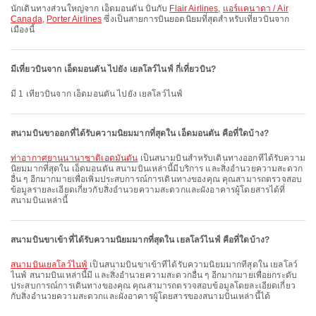
นักเดินทางส่วนใหญ่จาก เอ็ดมอนตัน บินกับ
Flair Airlines
,
แอร์แคนาดา / Air
Canada
,
Porter Airlines
ซึ่งเป็นสายการบินยอดนิยมที่สุดสำหรับเที่ยวบินจาก
เมืองนี้
มีเที่ยวบินจาก เอ็ดมอนตัน ไปยัง เยลโลว์ไนฟ์ กี่เที่ยวบิน?
มี 1 เที่ยวบินจาก เอ็ดมอนตัน ไปยัง เยลโลว์ไนฟ์
สนามบินขาออกที่ได้รับความนิยมมากที่สุดใน เอ็ดมอนตัน คือที่ใดบ้าง?
ท่าอากาศยานนานาชาติเอดมันตัน
เป็นสนามบินสำหรับเดินทางออกที่ได้รับความ
นิยมมากที่สุดใน เอ็ดมอนตัน สนามบินเหล่านี้มีบริการ และสิ่งอำนวยความสะดวก
อื่น ๆ อีกมากมายเพื่อเพิ่มประสบการณ์การเดินทางของคุณ คุณสามารถตรวจสอบ
ข้อมูลรายละเอียดเกี่ยวกับสิ่งอำนวยความสะดวกและผังอาคารผู้โดยสารได้ที่
สนามบินเหล่านี้
สนามบินขาเข้าที่ได้รับความนิยมมากที่สุดใน เยลโลว์ไนฟ์ คือที่ใดบ้าง?
สนามบินเยลโลว์ไนฟ์
เป็นสนามบินขาเข้าที่ได้รับความนิยมมากที่สุดใน เยลโลว์
ไนฟ์ สนามบินเหล่านี้มี และสิ่งอำนวยความสะดวกอื่น ๆ อีกมากมายเพื่อยกระดับ
ประสบการณ์การเดินทางของคุณ คุณสามารถตรวจสอบข้อมูลโดยละเอียดเกี่ยว
กับสิ่งอำนวยความสะดวกและผังอาคารผู้โดยสารของสนามบินเหล่านี้ได้