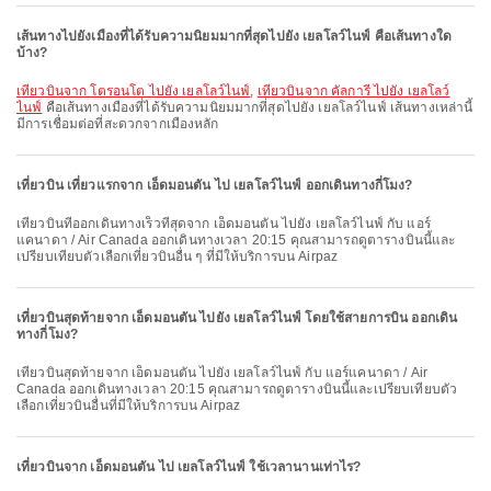
เส้นทางไปยังเมืองที่ได้รับความนิยมมากที่สุดไปยัง เยลโลว์ไนฟ์ คือเส้นทางใด
บ้าง?
เที่ยวบินจาก โตรอนโต ไปยัง เยลโลว์ไนฟ์
,
เที่ยวบินจาก คัลการี ไปยัง เยลโลว์
ไนฟ์
คือเส้นทางเมืองที่ได้รับความนิยมมากที่สุดไปยัง เยลโลว์ไนฟ์ เส้นทางเหล่านี้
มีการเชื่อมต่อที่สะดวกจากเมืองหลัก
เที่ยวบิน เที่ยวแรกจาก เอ็ดมอนตัน ไป เยลโลว์ไนฟ์ ออกเดินทางกี่โมง?
เที่ยวบินที่ออกเดินทางเร็วที่สุดจาก เอ็ดมอนตัน ไปยัง เยลโลว์ไนฟ์ กับ แอร์
แคนาดา / Air Canada ออกเดินทางเวลา 20:15 คุณสามารถดูตารางบินนี้และ
เปรียบเทียบตัวเลือกเที่ยวบินอื่น ๆ ที่มีให้บริการบน Airpaz
เที่ยวบินสุดท้ายจาก เอ็ดมอนตัน ไปยัง เยลโลว์ไนฟ์ โดยใช้สายการบิน ออกเดิน
ทางกี่โมง?
เที่ยวบินสุดท้ายจาก เอ็ดมอนตัน ไปยัง เยลโลว์ไนฟ์ กับ แอร์แคนาดา / Air
Canada ออกเดินทางเวลา 20:15 คุณสามารถดูตารางบินนี้และเปรียบเทียบตัว
เลือกเที่ยวบินอื่นที่มีให้บริการบน Airpaz
เที่ยวบินจาก เอ็ดมอนตัน ไป เยลโลว์ไนฟ์ ใช้เวลานานเท่าไร?