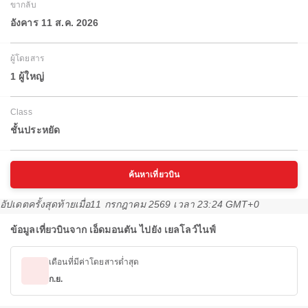
ขากลับ
อังคาร 11 ส.ค. 2026
ผู้โดยสาร
1 ผู้ใหญ่
Class
ชั้นประหยัด
ค้นหาเที่ยวบิน
อัปเดตครั้งสุดท้ายเมื่อ
11 กรกฎาคม 2569 เวลา 23:24 GMT+0
ข้อมูลเที่ยวบินจาก เอ็ดมอนตัน ไปยัง เยลโลว์ไนฟ์
เดือนที่มีค่าโดยสารต่ำสุด
ก.ย.