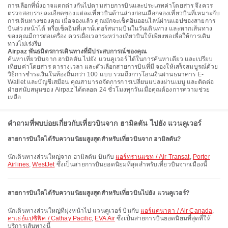
การเลือกที่นั่งอาจแตกต่างกันไปตามสายการบินและประเภทค่าโดยสาร จึงควร
ตรวจสอบรายละเอียดของแต่ละเที่ยวบินด้านล่างก่อนเลือกจองเที่ยวบินที่เหมาะกับ
การเดินทางของคุณ เมื่อจองแล้ว คุณมักจะเช็คอินออนไลน์ผ่านแอปของสายการ
บินล่วงหน้าได้ หรือเช็คอินที่เคาน์เตอร์สนามบินในวันเดินทาง และหากเส้นทาง
ของคุณมีการต่อเครื่อง ควรเผื่อเวลาระหว่างเที่ยวบินให้เพียงพอเพื่อให้การเดิน
ทางไม่เร่งรีบ
Airpaz พันธมิตรการเดินทางที่มีประสบการณ์ของคุณ
ค้นหาเที่ยวบินจาก ฮามิลตัน ไปยัง แวนคูเวอร์ ได้ในการค้นหาเดียว และเปรียบ
เทียบค่าโดยสาร ตารางเวลา และตัวเลือกสายการบินที่มี จองให้เสร็จสมบูรณ์ด้วย
วิธีการชำระเงินในท้องถิ่นกว่า 100 แบบ รวมถึงการโอนเงินผ่านธนาคาร E-
Wallet และบัญชีเสมือน คุณสามารถจัดการการเปลี่ยนแปลงผ่านเมนู และติดต่อ
ฝ่ายสนับสนุนของ Airpaz ได้ตลอด 24 ชั่วโมงทุกวันเมื่อคุณต้องการความช่วย
เหลือ
คำถามที่พบบ่อยเกี่ยวกับเที่ยวบินจาก ฮามิลตัน ไปยัง แวนคูเวอร์
สายการบินใดได้รับความนิยมสูงสุดสำหรับเที่ยวบินจาก ฮามิลตัน?
นักเดินทางส่วนใหญ่จาก ฮามิลตัน บินกับ
แอร์ทรานแซท / Air Transat
,
Porter
Airlines
,
WestJet
ซึ่งเป็นสายการบินยอดนิยมที่สุดสำหรับเที่ยวบินจากเมืองนี้
สายการบินใดได้รับความนิยมสูงสุดสำหรับเที่ยวบินไปยัง แวนคูเวอร์?
นักเดินทางส่วนใหญ่ที่มุ่งหน้าไป แวนคูเวอร์ บินกับ
แอร์แคนาดา / Air Canada
,
คาเธ่ย์แปซิฟิค / Cathay Pacific
,
EVA Air
ซึ่งเป็นสายการบินยอดนิยมที่สุดที่ให้
บริการเส้นทางนี้