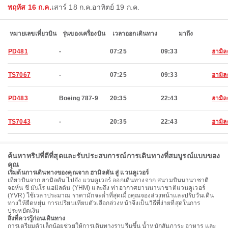
พฤหัส 16 ก.ค.
เสาร์ 18 ก.ค.
อาทิตย์ 19 ก.ค.
หมายเลขเที่ยวบิน
รุ่นของเครื่องบิน
เวลาออกเดินทาง
มาถึง
PD481
-
07:25
09:33
ฮามิล
TS7067
-
07:25
09:33
ฮามิล
PD483
Boeing 787-9
20:35
22:43
ฮามิล
TS7043
-
20:35
22:43
ฮามิล
ค้นหาทริปที่ดีที่สุดและรับประสบการณ์การเดินทางที่สมบูรณ์แบบของ
คุณ
เริ่มต้นการเดินทางของคุณจาก ฮามิลตัน สู่ แวนคูเวอร์
เที่ยวบินจาก ฮามิลตัน ไปยัง แวนคูเวอร์ ออกเดินทางจาก สนามบินนานาชาติ
จอห์น ซี มันโร แฮมิลตัน (YHM) และถึง ท่าอากาศยานนานาชาติแวนคูเวอร์
(YVR) ใช้เวลาประมาณ ราคามักจะต่ำที่สุดเมื่อคุณจองล่วงหน้าและปรับวันเดิน
ทางให้ยืดหยุ่น การเปรียบเทียบตัวเลือกล่วงหน้าจึงเป็นวิธีที่ง่ายที่สุดในการ
ประหยัดเงิน
สิ่งที่ควรรู้ก่อนเดินทาง
การเตรียมตัวเล็กน้อยช่วยให้การเดินทางราบรื่นขึ้น น้ำหนักสัมภาระ อาหาร และ