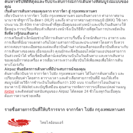
ค้นหาทริปที่ดีที่สุดและรับประสบการณ์การเดินทางที่สมบูรณ์แบบของ
คุณ
เริ่มต้นการเดินทางของคุณจาก จาการ์ตา สู่ กรุงเทพมหานคร
เที่ยวบินจาก จาการ์ตา ไปยัง กรุงเทพมหานคร ออกเดินทางจาก ท่าอากาศยาน
นานาชาติซูการ์โน-ฮัตตา (HLP) และถึง ท่าอากาศยานสุวรรณภูมิ (BKK) ใช้เวลา
ประมาณ 3h 40m ราคามักจะต่ำที่สุดเมื่อคุณจองล่วงหน้าและปรับวันเดินทางให้
ยืดหยุ่น การเปรียบเทียบตัวเลือกล่วงหน้าจึงเป็นวิธีที่ง่ายที่สุดในการประหยัดเงิน
สิ่งที่ควรรู้ก่อนเดินทาง
การเตรียมตัวเล็กน้อยช่วยให้การเดินทางราบรื่นขึ้น น้ำหนักสัมภาระ อาหาร และ
การเลือกที่นั่งอาจแตกต่างกันไปตามสายการบินและประเภทค่าโดยสาร จึงควร
ตรวจสอบรายละเอียดของแต่ละเที่ยวบินด้านล่างก่อนเลือกจองเที่ยวบินที่เหมาะกับ
การเดินทางของคุณ เมื่อจองแล้ว คุณมักจะเช็คอินออนไลน์ผ่านแอปของสายการ
บินล่วงหน้าได้ หรือเช็คอินที่เคาน์เตอร์สนามบินในวันเดินทาง และหากเส้นทาง
ของคุณมีการต่อเครื่อง ควรเผื่อเวลาระหว่างเที่ยวบินให้เพียงพอเพื่อให้การเดิน
ทางไม่เร่งรีบ
Airpaz พันธมิตรการเดินทางที่มีประสบการณ์ของคุณ
ค้นหาเที่ยวบินจาก จาการ์ตา ไปยัง กรุงเทพมหานคร ได้ในการค้นหาเดียว และ
เปรียบเทียบค่าโดยสาร ตารางเวลา และตัวเลือกสายการบินที่มี จองให้เสร็จ
สมบูรณ์ด้วยวิธีการชำระเงินในท้องถิ่นกว่า 100 แบบ รวมถึงการโอนเงินผ่าน
ธนาคาร E-Wallet และบัญชีเสมือน คุณสามารถจัดการการเปลี่ยนแปลงผ่านเมนู
/order
และติดต่อฝ่ายสนับสนุนของ Airpaz ได้ตลอด 24 ชั่วโมงทุกวันเมื่อคุณ
ต้องการความช่วยเหลือ
รายชื่อสายการบินที่ให้บริการจาก จาการ์ตา ไปยัง กรุงเทพมหานคร
ไทยไลอ้อนแอร์