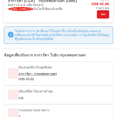
จาการ์ตา (CGK)
กรุงเทพมหานคร (DMK)
เริ่มจาก
US$ 43.66
อังคาร 6 ต.ค.
เที่ยวบินตรง
ราคา/ คน
อินโดนีเซียแอร์เอเชีย
จอง
โปรดทราบว่าราคาที่ระบุไว้ในหน้านี้อาจไม่เป็นปัจจุบัน และอาจ
เปลี่ยนแปลงได้โดยไม่ต้องแจ้งให้ทราบล่วงหน้า เรามุ่งมั่นที่จะให้ข้อมูล
ที่ถูกต้องและเป็นปัจจุบันที่สุด
ข้อมูลเที่ยวบินจาก จาการ์ตา ไปยัง กรุงเทพมหานคร
ข้อเสนอเที่ยวบินสุดพิเศษ
จาการ์ตา - กรุงเทพมหานคร
US$ 43.52
เดือนที่มีค่าโดยสารต่ำสุด
ก.ย.
รวมจุดหมายปลายทาง
2