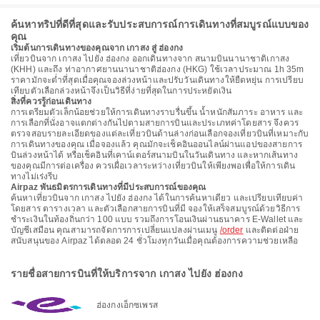
ค้นหาทริปที่ดีที่สุดและรับประสบการณ์การเดินทางที่สมบูรณ์แบบของ
คุณ
เริ่มต้นการเดินทางของคุณจาก เกาสง สู่ ฮ่องกง
เที่ยวบินจาก เกาสง ไปยัง ฮ่องกง ออกเดินทางจาก สนามบินนานาชาติเกาสง
(KHH) และถึง ท่าอากาศยานนานาชาติฮ่องกง (HKG) ใช้เวลาประมาณ 1h 35m
ราคามักจะต่ำที่สุดเมื่อคุณจองล่วงหน้าและปรับวันเดินทางให้ยืดหยุ่น การเปรียบ
เทียบตัวเลือกล่วงหน้าจึงเป็นวิธีที่ง่ายที่สุดในการประหยัดเงิน
สิ่งที่ควรรู้ก่อนเดินทาง
การเตรียมตัวเล็กน้อยช่วยให้การเดินทางราบรื่นขึ้น น้ำหนักสัมภาระ อาหาร และ
การเลือกที่นั่งอาจแตกต่างกันไปตามสายการบินและประเภทค่าโดยสาร จึงควร
ตรวจสอบรายละเอียดของแต่ละเที่ยวบินด้านล่างก่อนเลือกจองเที่ยวบินที่เหมาะกับ
การเดินทางของคุณ เมื่อจองแล้ว คุณมักจะเช็คอินออนไลน์ผ่านแอปของสายการ
บินล่วงหน้าได้ หรือเช็คอินที่เคาน์เตอร์สนามบินในวันเดินทาง และหากเส้นทาง
ของคุณมีการต่อเครื่อง ควรเผื่อเวลาระหว่างเที่ยวบินให้เพียงพอเพื่อให้การเดิน
ทางไม่เร่งรีบ
Airpaz พันธมิตรการเดินทางที่มีประสบการณ์ของคุณ
ค้นหาเที่ยวบินจาก เกาสง ไปยัง ฮ่องกง ได้ในการค้นหาเดียว และเปรียบเทียบค่า
โดยสาร ตารางเวลา และตัวเลือกสายการบินที่มี จองให้เสร็จสมบูรณ์ด้วยวิธีการ
ชำระเงินในท้องถิ่นกว่า 100 แบบ รวมถึงการโอนเงินผ่านธนาคาร E-Wallet และ
บัญชีเสมือน คุณสามารถจัดการการเปลี่ยนแปลงผ่านเมนู
/order
และติดต่อฝ่าย
สนับสนุนของ Airpaz ได้ตลอด 24 ชั่วโมงทุกวันเมื่อคุณต้องการความช่วยเหลือ
รายชื่อสายการบินที่ให้บริการจาก เกาสง ไปยัง ฮ่องกง
ฮ่องกงเอ็กซเพรส