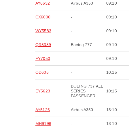
AY6632
Airbus A350
09:10
CX6000
-
09:10
WY5583
-
09:10
QR5389
Boeing 777
09:10
FY7050
-
09:10
OD605
-
10:15
BOEING 737 ALL
EY5623
SERIES
10:15
PASSENGER
AY5126
Airbus A350
13:10
MH9196
-
13:10