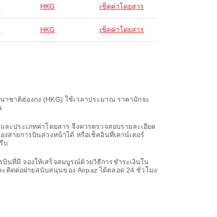
ง
HKG
เช็คค่าโดยสาร
ง
HKG
เช็คค่าโดยสาร
นนานาชาติฮ่องกง (HKG) ใช้เวลาประมาณ ราคามักจะ
น
ารบินและประเภทค่าโดยสาร จึงควรตรวจสอบรายละเอียด
งสายการบินล่วงหน้าได้ หรือเช็คอินที่เคาน์เตอร์
รีบ
ินที่มี จองให้เสร็จสมบูรณ์ด้วยวิธีการชำระเงินใน
ะติดต่อฝ่ายสนับสนุนของ Airpaz ได้ตลอด 24 ชั่วโมง