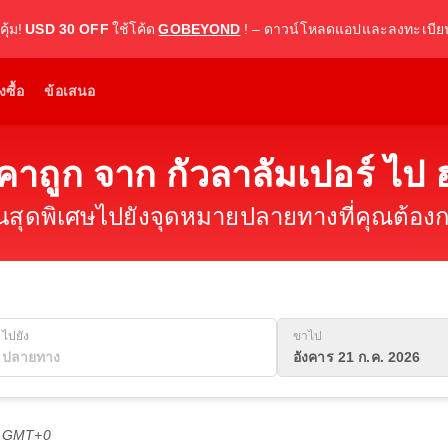
ุ้ม!
USD 30 OFF
ใช้โค้ด
GOBEYOND
! – ดาวน์โหลดแอปและลงทะเบียน
งซื้อ
ข้อเสนอ
าคาถูก จาก กัวลาลัมเปอร์ ไป 
ินสุดพิเศษไปยังจุดหมายปลายทางที่คุณต้องกา
ไปยัง
ขาไป
อังคาร 21 ก.ค. 2026
5 GMT+0