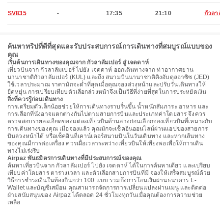
SV835
-
17:35
21:10
กัวลา
ค้นหาทริปที่ดีที่สุดและรับประสบการณ์การเดินทางที่สมบูรณ์แบบของ
คุณ
เริ่มต้นการเดินทางของคุณจาก กัวลาลัมเปอร์ สู่ เจดดาห์
เที่ยวบินจาก กัวลาลัมเปอร์ ไปยัง เจดดาห์ ออกเดินทางจาก ท่าอากาศยาน
นานาชาติกัวลาลัมเปอร์ (KUL) และถึง สนามบินนานาชาติคิงอับดุลอาซิซ (JED)
ใช้เวลาประมาณ ราคามักจะต่ำที่สุดเมื่อคุณจองล่วงหน้าและปรับวันเดินทางให้
ยืดหยุ่น การเปรียบเทียบตัวเลือกล่วงหน้าจึงเป็นวิธีที่ง่ายที่สุดในการประหยัดเงิน
สิ่งที่ควรรู้ก่อนเดินทาง
การเตรียมตัวเล็กน้อยช่วยให้การเดินทางราบรื่นขึ้น น้ำหนักสัมภาระ อาหาร และ
การเลือกที่นั่งอาจแตกต่างกันไปตามสายการบินและประเภทค่าโดยสาร จึงควร
ตรวจสอบรายละเอียดของแต่ละเที่ยวบินด้านล่างก่อนเลือกจองเที่ยวบินที่เหมาะกับ
การเดินทางของคุณ เมื่อจองแล้ว คุณมักจะเช็คอินออนไลน์ผ่านแอปของสายการ
บินล่วงหน้าได้ หรือเช็คอินที่เคาน์เตอร์สนามบินในวันเดินทาง และหากเส้นทาง
ของคุณมีการต่อเครื่อง ควรเผื่อเวลาระหว่างเที่ยวบินให้เพียงพอเพื่อให้การเดิน
ทางไม่เร่งรีบ
Airpaz พันธมิตรการเดินทางที่มีประสบการณ์ของคุณ
ค้นหาเที่ยวบินจาก กัวลาลัมเปอร์ ไปยัง เจดดาห์ ได้ในการค้นหาเดียว และเปรียบ
เทียบค่าโดยสาร ตารางเวลา และตัวเลือกสายการบินที่มี จองให้เสร็จสมบูรณ์ด้วย
วิธีการชำระเงินในท้องถิ่นกว่า 100 แบบ รวมถึงการโอนเงินผ่านธนาคาร E-
Wallet และบัญชีเสมือน คุณสามารถจัดการการเปลี่ยนแปลงผ่านเมนู และติดต่อ
ฝ่ายสนับสนุนของ Airpaz ได้ตลอด 24 ชั่วโมงทุกวันเมื่อคุณต้องการความช่วย
เหลือ