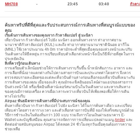
MH708
-
23:45
03:40
กัวลา
ค้นหาทริปที่ดีที่สุดและรับประสบการณ์การเดินทางที่สมบูรณ์แบบของ
คุณ
เริ่มต้นการเดินทางของคุณจาก กัวลาลัมเปอร์ สู่ มะนิลา
เที่ยวบินจาก กัวลาลัมเปอร์ ไปยัง มะนิลา ออกเดินทางจาก ท่าอากาศยาน
นานาชาติกัวลาลัมเปอร์ (KUL) และถึง ท่าอากาศยานนานาชาตินินอย อากีโน
(MNL) ใช้เวลาประมาณ 4h 0m ราคามักจะต่ำที่สุดเมื่อคุณจองล่วงหน้าและปรับ
วันเดินทางให้ยืดหยุ่น การเปรียบเทียบตัวเลือกล่วงหน้าจึงเป็นวิธีที่ง่ายที่สุดในการ
ประหยัดเงิน
สิ่งที่ควรรู้ก่อนเดินทาง
การเตรียมตัวเล็กน้อยช่วยให้การเดินทางราบรื่นขึ้น น้ำหนักสัมภาระ อาหาร และ
การเลือกที่นั่งอาจแตกต่างกันไปตามสายการบินและประเภทค่าโดยสาร จึงควร
ตรวจสอบรายละเอียดของแต่ละเที่ยวบินด้านล่างก่อนเลือกจองเที่ยวบินที่เหมาะกับ
การเดินทางของคุณ เมื่อจองแล้ว คุณมักจะเช็คอินออนไลน์ผ่านแอปของสายการ
บินล่วงหน้าได้ หรือเช็คอินที่เคาน์เตอร์สนามบินในวันเดินทาง และหากเส้นทาง
ของคุณมีการต่อเครื่อง ควรเผื่อเวลาระหว่างเที่ยวบินให้เพียงพอเพื่อให้การเดิน
ทางไม่เร่งรีบ
Airpaz พันธมิตรการเดินทางที่มีประสบการณ์ของคุณ
ค้นหาเที่ยวบินจาก กัวลาลัมเปอร์ ไปยัง มะนิลา ได้ในการค้นหาเดียว และเปรียบ
เทียบค่าโดยสาร ตารางเวลา และตัวเลือกสายการบินที่มี จองให้เสร็จสมบูรณ์ด้วย
วิธีการชำระเงินในท้องถิ่นกว่า 100 แบบ รวมถึงการโอนเงินผ่านธนาคาร E-
Wallet และบัญชีเสมือน คุณสามารถจัดการการเปลี่ยนแปลงผ่านเมนู
/order
และ
ติดต่อฝ่ายสนับสนุนของ Airpaz ได้ตลอด 24 ชั่วโมงทุกวันเมื่อคุณต้องการความ
ช่วยเหลือ