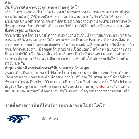
คุณ
เริ่มต้นการเดินทางของคุณจาก ลากอส สู่ ไคโร
เที่ยวบินจาก ลากอส ไปยัง ไคโร ออกเดินทางจาก ท่าอากาศยานนานาชาติมูร์ตา
ลา มูฮัมเหม็ด (LOS) และถึง ท่าอากาศยานนานาชาติไคโร (CAI) ใช้เวลา
ประมาณ 6h 25m ราคามักจะต่ำที่สุดเมื่อคุณจองล่วงหน้าและปรับวันเดินทางให้
ยืดหยุ่น การเปรียบเทียบตัวเลือกล่วงหน้าจึงเป็นวิธีที่ง่ายที่สุดในการประหยัดเงิน
สิ่งที่ควรรู้ก่อนเดินทาง
การเตรียมตัวเล็กน้อยช่วยให้การเดินทางราบรื่นขึ้น น้ำหนักสัมภาระ อาหาร และ
การเลือกที่นั่งอาจแตกต่างกันไปตามสายการบินและประเภทค่าโดยสาร จึงควร
ตรวจสอบรายละเอียดของแต่ละเที่ยวบินด้านล่างก่อนเลือกจองเที่ยวบินที่เหมาะกับ
การเดินทางของคุณ เมื่อจองแล้ว คุณมักจะเช็คอินออนไลน์ผ่านแอปของสายการ
บินล่วงหน้าได้ หรือเช็คอินที่เคาน์เตอร์สนามบินในวันเดินทาง และหากเส้นทาง
ของคุณมีการต่อเครื่อง ควรเผื่อเวลาระหว่างเที่ยวบินให้เพียงพอเพื่อให้การเดิน
ทางไม่เร่งรีบ
Airpaz พันธมิตรการเดินทางที่มีประสบการณ์ของคุณ
ค้นหาเที่ยวบินจาก ลากอส ไปยัง ไคโร ได้ในการค้นหาเดียว และเปรียบเทียบค่า
โดยสาร ตารางเวลา และตัวเลือกสายการบินที่มี จองให้เสร็จสมบูรณ์ด้วยวิธีการ
ชำระเงินในท้องถิ่นกว่า 100 แบบ รวมถึงการโอนเงินผ่านธนาคาร E-Wallet และ
บัญชีเสมือน คุณสามารถจัดการการเปลี่ยนแปลงผ่านเมนู
/order
และติดต่อฝ่าย
สนับสนุนของ Airpaz ได้ตลอด 24 ชั่วโมงทุกวันเมื่อคุณต้องการความช่วยเหลือ
รายชื่อสายการบินที่ให้บริการจาก ลากอส ไปยัง ไคโร
อียิปต์แอร์