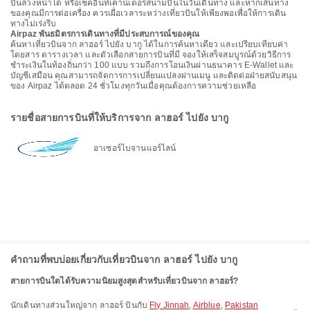
บินล่วงหน้าได้ หรือเช็คอินที่เคาน์เตอร์สนามบินในวันเดินทาง และหากเส้นทาง
ของคุณมีการต่อเครื่อง ควรเผื่อเวลาระหว่างเที่ยวบินให้เพียงพอเพื่อให้การเดิน
ทางไม่เร่งรีบ
Airpaz พันธมิตรการเดินทางที่มีประสบการณ์ของคุณ
ค้นหาเที่ยวบินจาก ลาฮอร์ ไปยัง บากู ได้ในการค้นหาเดียว และเปรียบเทียบค่า
โดยสาร ตารางเวลา และตัวเลือกสายการบินที่มี จองให้เสร็จสมบูรณ์ด้วยวิธีการ
ชำระเงินในท้องถิ่นกว่า 100 แบบ รวมถึงการโอนเงินผ่านธนาคาร E-Wallet และ
บัญชีเสมือน คุณสามารถจัดการการเปลี่ยนแปลงผ่านเมนู และติดต่อฝ่ายสนับสนุน
ของ Airpaz ได้ตลอด 24 ชั่วโมงทุกวันเมื่อคุณต้องการความช่วยเหลือ
รายชื่อสายการบินที่ให้บริการจาก ลาฮอร์ ไปยัง บากู
อาเซอร์ไบจานแอร์ไลน์
คำถามที่พบบ่อยเกี่ยวกับเที่ยวบินจาก ลาฮอร์ ไปยัง บากู
สายการบินใดได้รับความนิยมสูงสุดสำหรับเที่ยวบินจาก ลาฮอร์?
นักเดินทางส่วนใหญ่จาก ลาฮอร์ บินกับ
Fly Jinnah
,
Airblue
,
Pakistan