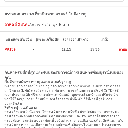
ตรวจสอบตารางเที่ยวบินจาก ลาฮอร์ ไปยัง บากู
อาทิตย์ 2 ส.ค.
อังคาร 4 ส.ค.
พุธ 5 ส.ค.
หมายเลขเที่ยวบิน
รุ่นของเครื่องบิน
เวลาออกเดินทาง
มาถึง
PK159
-
12:15
15:30
ลาฮอร
ค้นหาทริปที่ดีที่สุดและรับประสบการณ์การเดินทางที่สมบูรณ์แบบของ
คุณ
เริ่มต้นการเดินทางของคุณจาก ลาฮอร์ สู่ บากู
เที่ยวบินจาก ลาฮอร์ ไปยัง บากู ออกเดินทางจาก ท่าอากาศยานนานาชาติอัลลา
มา อิกบาล (LHE) และถึง ท่าอากาศยานนานาชาติเฮย์ดาร์ อาลีเยฟ (GYD) ใช้
เวลาประมาณ 3h 45m ราคามักจะต่ำที่สุดเมื่อคุณจองล่วงหน้าและปรับวันเดิน
ทางให้ยืดหยุ่น การเปรียบเทียบตัวเลือกล่วงหน้าจึงเป็นวิธีที่ง่ายที่สุดในการ
ประหยัดเงิน
สิ่งที่ควรรู้ก่อนเดินทาง
การเตรียมตัวเล็กน้อยช่วยให้การเดินทางราบรื่นขึ้น น้ำหนักสัมภาระ อาหาร และ
การเลือกที่นั่งอาจแตกต่างกันไปตามสายการบินและประเภทค่าโดยสาร จึงควร
ตรวจสอบรายละเอียดของแต่ละเที่ยวบินด้านล่างก่อนเลือกจองเที่ยวบินที่เหมาะกับ
การเดินทางของคุณ เมื่อจองแล้ว คุณมักจะเช็คอินออนไลน์ผ่านแอปของสายการ