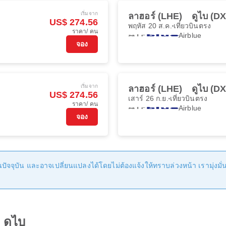
เริ่มจาก
ลาฮอร์ (LHE)
ดูไบ (D
US$ 274.56
พฤหัส 20 ส.ค.
เที่ยวบินตรง
ราคา/ คน
Airblue
จอง
เริ่มจาก
ลาฮอร์ (LHE)
ดูไบ (D
US$ 274.56
เสาร์ 26 ก.ย.
เที่ยวบินตรง
ราคา/ คน
Airblue
จอง
ัจจุบัน และอาจเปลี่ยนแปลงได้โดยไม่ต้องแจ้งให้ทราบล่วงหน้า เรามุ่งมั่นที
 ดูไบ