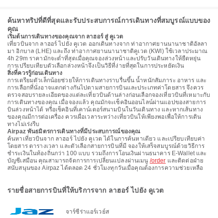
ค้นหาทริปที่ดีที่สุดและรับประสบการณ์การเดินทางที่สมบูรณ์แบบของ
คุณ
เริ่มต้นการเดินทางของคุณจาก ลาฮอร์ สู่ คูเวต
เที่ยวบินจาก ลาฮอร์ ไปยัง คูเวต ออกเดินทางจาก ท่าอากาศยานนานาชาติอัลลา
มา อิกบาล (LHE) และถึง ท่าอากาศยานนานาชาติคูเวต (KWI) ใช้เวลาประมาณ
4h 29m ราคามักจะต่ำที่สุดเมื่อคุณจองล่วงหน้าและปรับวันเดินทางให้ยืดหยุ่น
การเปรียบเทียบตัวเลือกล่วงหน้าจึงเป็นวิธีที่ง่ายที่สุดในการประหยัดเงิน
สิ่งที่ควรรู้ก่อนเดินทาง
การเตรียมตัวเล็กน้อยช่วยให้การเดินทางราบรื่นขึ้น น้ำหนักสัมภาระ อาหาร และ
การเลือกที่นั่งอาจแตกต่างกันไปตามสายการบินและประเภทค่าโดยสาร จึงควร
ตรวจสอบรายละเอียดของแต่ละเที่ยวบินด้านล่างก่อนเลือกจองเที่ยวบินที่เหมาะกับ
การเดินทางของคุณ เมื่อจองแล้ว คุณมักจะเช็คอินออนไลน์ผ่านแอปของสายการ
บินล่วงหน้าได้ หรือเช็คอินที่เคาน์เตอร์สนามบินในวันเดินทาง และหากเส้นทาง
ของคุณมีการต่อเครื่อง ควรเผื่อเวลาระหว่างเที่ยวบินให้เพียงพอเพื่อให้การเดิน
ทางไม่เร่งรีบ
Airpaz พันธมิตรการเดินทางที่มีประสบการณ์ของคุณ
ค้นหาเที่ยวบินจาก ลาฮอร์ ไปยัง คูเวต ได้ในการค้นหาเดียว และเปรียบเทียบค่า
โดยสาร ตารางเวลา และตัวเลือกสายการบินที่มี จองให้เสร็จสมบูรณ์ด้วยวิธีการ
ชำระเงินในท้องถิ่นกว่า 100 แบบ รวมถึงการโอนเงินผ่านธนาคาร E-Wallet และ
บัญชีเสมือน คุณสามารถจัดการการเปลี่ยนแปลงผ่านเมนู
/order
และติดต่อฝ่าย
สนับสนุนของ Airpaz ได้ตลอด 24 ชั่วโมงทุกวันเมื่อคุณต้องการความช่วยเหลือ
รายชื่อสายการบินที่ให้บริการจาก ลาฮอร์ ไปยัง คูเวต
จาร์ซีร่าแอร์เวย์ส