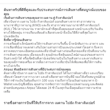
ค้นหาทริปที่ดีที่สุดและรับประสบการณ์การเดินทางที่สมบูรณ์แบบของ
คุณ
เริ่มต้นการเดินทางของคุณจาก เมดาน สู่ กัวลาลัมเปอร์
เที่ยวบินจาก เมดาน ไปยัง กัวลาลัมเปอร์ ออกเดินทางจาก ท่าอากาศยาน
นานาชาติกูวาลานามู (KNO) และถึง ท่าอากาศยานนานาชาติกัวลาลัมเปอร์
(KUL) ใช้เวลาประมาณ ราคามักจะต่ำที่สุดเมื่อคุณจองล่วงหน้าและปรับวันเดิน
ทางให้ยืดหยุ่น การเปรียบเทียบตัวเลือกล่วงหน้าจึงเป็นวิธีที่ง่ายที่สุดในการ
ประหยัดเงิน
สิ่งที่ควรรู้ก่อนเดินทาง
การเตรียมตัวเล็กน้อยช่วยให้การเดินทางราบรื่นขึ้น น้ำหนักสัมภาระ อาหาร และ
การเลือกที่นั่งอาจแตกต่างกันไปตามสายการบินและประเภทค่าโดยสาร จึงควร
ตรวจสอบรายละเอียดของแต่ละเที่ยวบินด้านล่างก่อนเลือกจองเที่ยวบินที่เหมาะกับ
การเดินทางของคุณ เมื่อจองแล้ว คุณมักจะเช็คอินออนไลน์ผ่านแอปของสายการ
บินล่วงหน้าได้ หรือเช็คอินที่เคาน์เตอร์สนามบินในวันเดินทาง และหากเส้นทาง
ของคุณมีการต่อเครื่อง ควรเผื่อเวลาระหว่างเที่ยวบินให้เพียงพอเพื่อให้การเดิน
ทางไม่เร่งรีบ
Airpaz พันธมิตรการเดินทางที่มีประสบการณ์ของคุณ
ค้นหาเที่ยวบินจาก เมดาน ไปยัง กัวลาลัมเปอร์ ได้ในการค้นหาเดียว และเปรียบ
เทียบค่าโดยสาร ตารางเวลา และตัวเลือกสายการบินที่มี จองให้เสร็จสมบูรณ์ด้วย
วิธีการชำระเงินในท้องถิ่นกว่า 100 แบบ รวมถึงการโอนเงินผ่านธนาคาร E-
Wallet และบัญชีเสมือน คุณสามารถจัดการการเปลี่ยนแปลงผ่านเมนู และติดต่อ
ฝ่ายสนับสนุนของ Airpaz ได้ตลอด 24 ชั่วโมงทุกวันเมื่อคุณต้องการความช่วย
เหลือ
รายชื่อสายการบินที่ให้บริการจาก เมดาน ไปยัง กัวลาลัมเปอร์