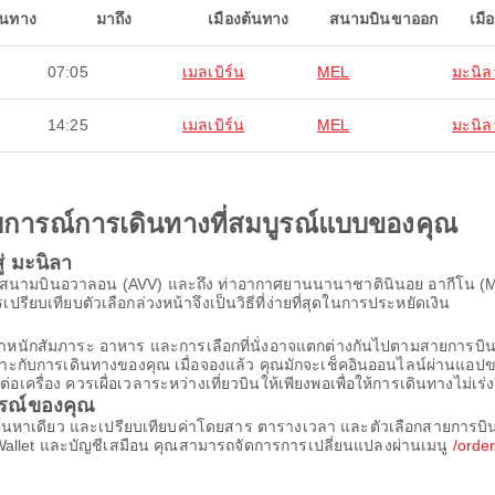
ินทาง
มาถึง
เมืองต้นทาง
สนามบินขาออก
เมื
07:05
เมลเบิร์น
MEL
มะนิล
14:25
เมลเบิร์น
MEL
มะนิล
ะสบการณ์การเดินทางที่สมบูรณ์แบบของคุณ
ู่ มะนิลา
จาก สนามบินอวาลอน (AVV) และถึง ท่าอากาศยานนานาชาตินินอย อากีโน (
ปรียบเทียบตัวเลือกล่วงหน้าจึงเป็นวิธีที่ง่ายที่สุดในการประหยัดเงิน
้น น้ำหนักสัมภาระ อาหาร และการเลือกที่นั่งอาจแตกต่างกันไปตามสายก
เหมาะกับการเดินทางของคุณ เมื่อจองแล้ว คุณมักจะเช็คอินออนไลน์ผ่านแอปขอ
รื่อง ควรเผื่อเวลาระหว่างเที่ยวบินให้เพียงพอเพื่อให้การเดินทางไม่เร่ง
ารณ์ของคุณ
รค้นหาเดียว และเปรียบเทียบค่าโดยสาร ตารางเวลา และตัวเลือกสายการบินที
Wallet และบัญชีเสมือน คุณสามารถจัดการการเปลี่ยนแปลงผ่านเมนู
/orde