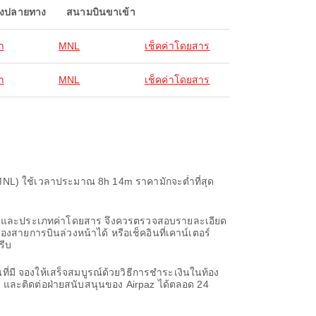
องปลายทาง
สนามบินขาเข้า
า
MNL
เช็คค่าโดยสาร
า
MNL
เช็คค่าโดยสาร
MNL) ใช้เวลาประมาณ 8h 14m ราคามักจะต่ำที่สุด
ารบินและประเภทค่าโดยสาร จึงควรตรวจสอบรายละเอียด
งสายการบินล่วงหน้าได้ หรือเช็คอินที่เคาน์เตอร์
รีบ
่มี จองให้เสร็จสมบูรณ์ด้วยวิธีการชำระเงินในท้อง
r
และติดต่อฝ่ายสนับสนุนของ Airpaz ได้ตลอด 24