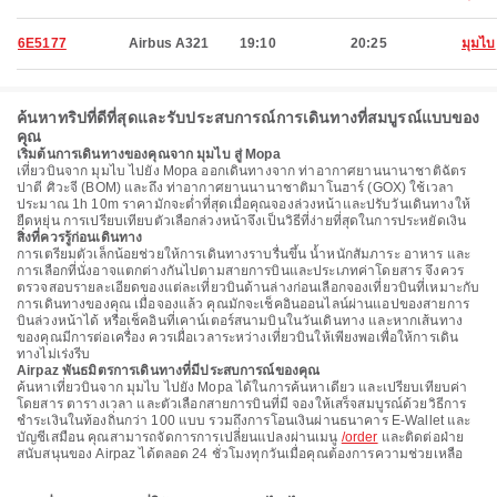
6E5177
Airbus A321
19:10
20:25
มุมไบ
ค้นหาทริปที่ดีที่สุดและรับประสบการณ์การเดินทางที่สมบูรณ์แบบของ
คุณ
เริ่มต้นการเดินทางของคุณจาก มุมไบ สู่ Mopa
เที่ยวบินจาก มุมไบ ไปยัง Mopa ออกเดินทางจาก ท่าอากาศยานนานาชาติฉัตร
ปาตี ศิวะจี (BOM) และถึง ท่าอากาศยานนานาชาติมาโนฮาร์ (GOX) ใช้เวลา
ประมาณ 1h 10m ราคามักจะต่ำที่สุดเมื่อคุณจองล่วงหน้าและปรับวันเดินทางให้
ยืดหยุ่น การเปรียบเทียบตัวเลือกล่วงหน้าจึงเป็นวิธีที่ง่ายที่สุดในการประหยัดเงิน
สิ่งที่ควรรู้ก่อนเดินทาง
การเตรียมตัวเล็กน้อยช่วยให้การเดินทางราบรื่นขึ้น น้ำหนักสัมภาระ อาหาร และ
การเลือกที่นั่งอาจแตกต่างกันไปตามสายการบินและประเภทค่าโดยสาร จึงควร
ตรวจสอบรายละเอียดของแต่ละเที่ยวบินด้านล่างก่อนเลือกจองเที่ยวบินที่เหมาะกับ
การเดินทางของคุณ เมื่อจองแล้ว คุณมักจะเช็คอินออนไลน์ผ่านแอปของสายการ
บินล่วงหน้าได้ หรือเช็คอินที่เคาน์เตอร์สนามบินในวันเดินทาง และหากเส้นทาง
ของคุณมีการต่อเครื่อง ควรเผื่อเวลาระหว่างเที่ยวบินให้เพียงพอเพื่อให้การเดิน
ทางไม่เร่งรีบ
Airpaz พันธมิตรการเดินทางที่มีประสบการณ์ของคุณ
ค้นหาเที่ยวบินจาก มุมไบ ไปยัง Mopa ได้ในการค้นหาเดียว และเปรียบเทียบค่า
โดยสาร ตารางเวลา และตัวเลือกสายการบินที่มี จองให้เสร็จสมบูรณ์ด้วยวิธีการ
ชำระเงินในท้องถิ่นกว่า 100 แบบ รวมถึงการโอนเงินผ่านธนาคาร E-Wallet และ
บัญชีเสมือน คุณสามารถจัดการการเปลี่ยนแปลงผ่านเมนู
/order
และติดต่อฝ่าย
สนับสนุนของ Airpaz ได้ตลอด 24 ชั่วโมงทุกวันเมื่อคุณต้องการความช่วยเหลือ