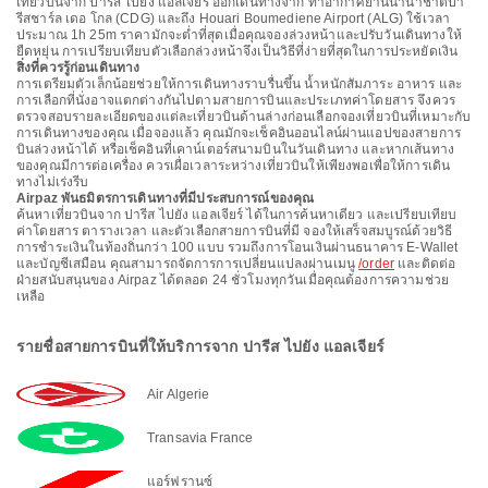
เที่ยวบินจาก ปารีส ไปยัง แอลเจียร์ ออกเดินทางจาก ท่าอากาศยานนานาชาติปา
รีสชาร์ล เดอ โกล (CDG) และถึง Houari Boumediene Airport (ALG) ใช้เวลา
ประมาณ 1h 25m ราคามักจะต่ำที่สุดเมื่อคุณจองล่วงหน้าและปรับวันเดินทางให้
ยืดหยุ่น การเปรียบเทียบตัวเลือกล่วงหน้าจึงเป็นวิธีที่ง่ายที่สุดในการประหยัดเงิน
สิ่งที่ควรรู้ก่อนเดินทาง
การเตรียมตัวเล็กน้อยช่วยให้การเดินทางราบรื่นขึ้น น้ำหนักสัมภาระ อาหาร และ
การเลือกที่นั่งอาจแตกต่างกันไปตามสายการบินและประเภทค่าโดยสาร จึงควร
ตรวจสอบรายละเอียดของแต่ละเที่ยวบินด้านล่างก่อนเลือกจองเที่ยวบินที่เหมาะกับ
การเดินทางของคุณ เมื่อจองแล้ว คุณมักจะเช็คอินออนไลน์ผ่านแอปของสายการ
บินล่วงหน้าได้ หรือเช็คอินที่เคาน์เตอร์สนามบินในวันเดินทาง และหากเส้นทาง
ของคุณมีการต่อเครื่อง ควรเผื่อเวลาระหว่างเที่ยวบินให้เพียงพอเพื่อให้การเดิน
ทางไม่เร่งรีบ
Airpaz พันธมิตรการเดินทางที่มีประสบการณ์ของคุณ
ค้นหาเที่ยวบินจาก ปารีส ไปยัง แอลเจียร์ ได้ในการค้นหาเดียว และเปรียบเทียบ
ค่าโดยสาร ตารางเวลา และตัวเลือกสายการบินที่มี จองให้เสร็จสมบูรณ์ด้วยวิธี
การชำระเงินในท้องถิ่นกว่า 100 แบบ รวมถึงการโอนเงินผ่านธนาคาร E-Wallet
และบัญชีเสมือน คุณสามารถจัดการการเปลี่ยนแปลงผ่านเมนู
/order
และติดต่อ
ฝ่ายสนับสนุนของ Airpaz ได้ตลอด 24 ชั่วโมงทุกวันเมื่อคุณต้องการความช่วย
เหลือ
รายชื่อสายการบินที่ให้บริการจาก ปารีส ไปยัง แอลเจียร์
Air Algerie
Transavia France
แอร์ฟรานซ์