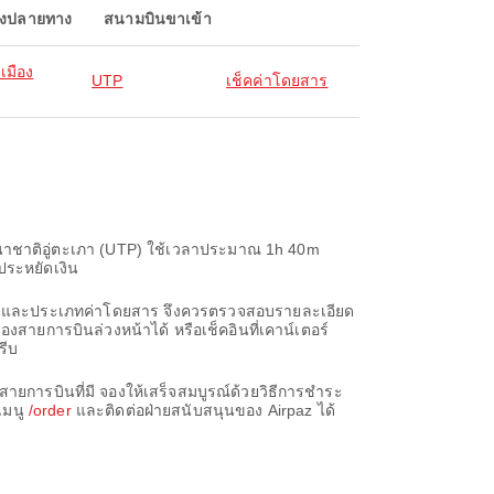
องปลายทาง
สนามบินขาเข้า
เมือง
UTP
เช็คค่าโดยสาร
านาชาติอู่ตะเภา (UTP) ใช้เวลาประมาณ 1h 40m
รประหยัดเงิน
ารบินและประเภทค่าโดยสาร จึงควรตรวจสอบรายละเอียด
งสายการบินล่วงหน้าได้ หรือเช็คอินที่เคาน์เตอร์
รีบ
ายการบินที่มี จองให้เสร็จสมบูรณ์ด้วยวิธีการชำระ
เมนู
/order
และติดต่อฝ่ายสนับสนุนของ Airpaz ได้