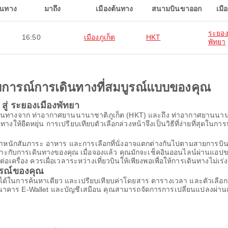
ินทาง
มาถึง
เมืองต้นทาง
สนามบินขาออก
เมื
ระยอง
16:50
เมืองภูเก็ต
HKT
พัทยา
ะสบการณ์การเดินทางที่สมบูรณ์แบบของคุณ
 สู่ ระยองเมืองพัทยา
ออกเดินทางจาก ท่าอากาศยานนานาชาติภูเก็ต (HKT) และถึง ท่าอากาศยานน
างให้ยืดหยุ่น การเปรียบเทียบตัวเลือกล่วงหน้าจึงเป็นวิธีที่ง่ายที่สุดในกา
้น น้ำหนักสัมภาระ อาหาร และการเลือกที่นั่งอาจแตกต่างกันไปตามสายก
เหมาะกับการเดินทางของคุณ เมื่อจองแล้ว คุณมักจะเช็คอินออนไลน์ผ่านแอปขอ
รื่อง ควรเผื่อเวลาระหว่างเที่ยวบินให้เพียงพอเพื่อให้การเดินทางไม่เร่ง
ารณ์ของคุณ
ยา ได้ในการค้นหาเดียว และเปรียบเทียบค่าโดยสาร ตารางเวลา และตัวเลือกส
นธนาคาร E-Wallet และบัญชีเสมือน คุณสามารถจัดการการเปลี่ยนแปลงผ่าน