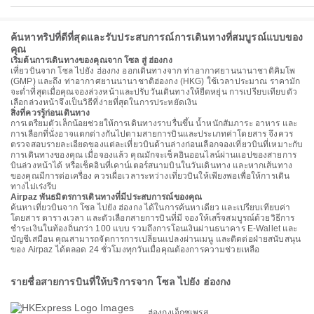
ค้นหาทริปที่ดีที่สุดและรับประสบการณ์การเดินทางที่สมบูรณ์แบบของ
คุณ
เริ่มต้นการเดินทางของคุณจาก โซล สู่ ฮ่องกง
เที่ยวบินจาก โซล ไปยัง ฮ่องกง ออกเดินทางจาก ท่าอากาศยานนานาชาติคิมโพ
(GMP) และถึง ท่าอากาศยานนานาชาติฮ่องกง (HKG) ใช้เวลาประมาณ ราคามัก
จะต่ำที่สุดเมื่อคุณจองล่วงหน้าและปรับวันเดินทางให้ยืดหยุ่น การเปรียบเทียบตัว
เลือกล่วงหน้าจึงเป็นวิธีที่ง่ายที่สุดในการประหยัดเงิน
สิ่งที่ควรรู้ก่อนเดินทาง
การเตรียมตัวเล็กน้อยช่วยให้การเดินทางราบรื่นขึ้น น้ำหนักสัมภาระ อาหาร และ
การเลือกที่นั่งอาจแตกต่างกันไปตามสายการบินและประเภทค่าโดยสาร จึงควร
ตรวจสอบรายละเอียดของแต่ละเที่ยวบินด้านล่างก่อนเลือกจองเที่ยวบินที่เหมาะกับ
การเดินทางของคุณ เมื่อจองแล้ว คุณมักจะเช็คอินออนไลน์ผ่านแอปของสายการ
บินล่วงหน้าได้ หรือเช็คอินที่เคาน์เตอร์สนามบินในวันเดินทาง และหากเส้นทาง
ของคุณมีการต่อเครื่อง ควรเผื่อเวลาระหว่างเที่ยวบินให้เพียงพอเพื่อให้การเดิน
ทางไม่เร่งรีบ
Airpaz พันธมิตรการเดินทางที่มีประสบการณ์ของคุณ
ค้นหาเที่ยวบินจาก โซล ไปยัง ฮ่องกง ได้ในการค้นหาเดียว และเปรียบเทียบค่า
โดยสาร ตารางเวลา และตัวเลือกสายการบินที่มี จองให้เสร็จสมบูรณ์ด้วยวิธีการ
ชำระเงินในท้องถิ่นกว่า 100 แบบ รวมถึงการโอนเงินผ่านธนาคาร E-Wallet และ
บัญชีเสมือน คุณสามารถจัดการการเปลี่ยนแปลงผ่านเมนู และติดต่อฝ่ายสนับสนุน
ของ Airpaz ได้ตลอด 24 ชั่วโมงทุกวันเมื่อคุณต้องการความช่วยเหลือ
รายชื่อสายการบินที่ให้บริการจาก โซล ไปยัง ฮ่องกง
ฮ่องกงเอ็กซเพรส