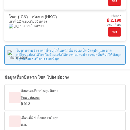
จอง
โซล (ICN)
ฮ่องกง (HKG)
เริ่มจาก
฿ 2,190
เสาร์ 12 ก.ย.
เที่ยวบินตรง
ราคา/ คน
ฮ่องกงเอ็กซเพรส
จอง
โปรดทราบว่าราคาที่ระบุไว้ในหน้านี้อาจไม่เป็นปัจจุบัน และอาจ
เปลี่ยนแปลงได้โดยไม่ต้องแจ้งให้ทราบล่วงหน้า เรามุ่งมั่นที่จะให้ข้อมูล
ที่ถูกต้องและเป็นปัจจุบันที่สุด
ข้อมูลเที่ยวบินจาก โซล ไปยัง ฮ่องกง
ข้อเสนอเที่ยวบินสุดพิเศษ
โซล - ฮ่องกง
฿ 912
เดือนที่มีค่าโดยสารต่ำสุด
ส.ค.