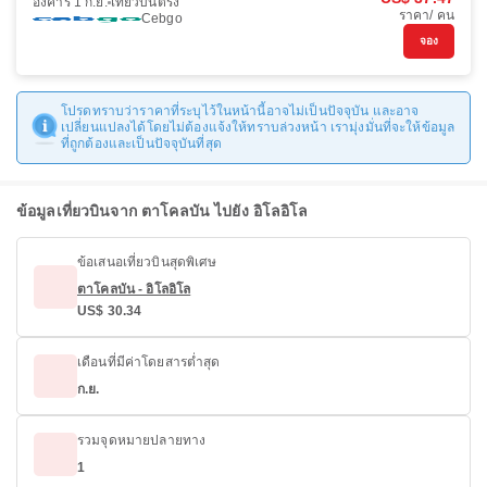
อังคาร 1 ก.ย.
เที่ยวบินตรง
ราคา/ คน
Cebgo
จอง
โปรดทราบว่าราคาที่ระบุไว้ในหน้านี้อาจไม่เป็นปัจจุบัน และอาจ
เปลี่ยนแปลงได้โดยไม่ต้องแจ้งให้ทราบล่วงหน้า เรามุ่งมั่นที่จะให้ข้อมูล
ที่ถูกต้องและเป็นปัจจุบันที่สุด
ข้อมูลเที่ยวบินจาก ตาโคลบัน ไปยัง อิโลอิโล
ข้อเสนอเที่ยวบินสุดพิเศษ
ตาโคลบัน - อิโลอิโล
US$ 30.34
เดือนที่มีค่าโดยสารต่ำสุด
ก.ย.
รวมจุดหมายปลายทาง
1