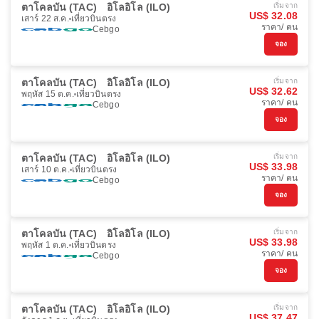
ตาโคลบัน (TAC)
อิโลอิโล (ILO)
เริ่มจาก
US$ 32.08
เสาร์ 22 ส.ค.
เที่ยวบินตรง
ราคา/ คน
Cebgo
จอง
ตาโคลบัน (TAC)
อิโลอิโล (ILO)
เริ่มจาก
US$ 32.62
พฤหัส 15 ต.ค.
เที่ยวบินตรง
ราคา/ คน
Cebgo
จอง
ตาโคลบัน (TAC)
อิโลอิโล (ILO)
เริ่มจาก
US$ 33.98
เสาร์ 10 ต.ค.
เที่ยวบินตรง
ราคา/ คน
Cebgo
จอง
ตาโคลบัน (TAC)
อิโลอิโล (ILO)
เริ่มจาก
US$ 33.98
พฤหัส 1 ต.ค.
เที่ยวบินตรง
ราคา/ คน
Cebgo
จอง
ตาโคลบัน (TAC)
อิโลอิโล (ILO)
เริ่มจาก
US$ 37.47