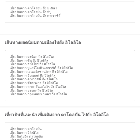
เที่ยวบินจาก ตาโคลบัน ถึง มะนิลา
เที่ยวบินจาก ตาโคลบัน ถึง ซีบู
เที่ยวบินจาก ตาโคลบัน ถึง ดาเวาซิตี้
เส้นทางยอดนิยมตามเมืองไปยัง อิโลอิโล
เที่ยวบินจาก มะนิลา ถึง อิโลอิโล
เที่ยวบินจาก ซีบู ถึง อิโลอิโล
เที่ยวบินจาก สิงคโปร์ ถึง อิโลอิโล
เที่ยวบินจาก ปูแอร์โตปรินเซซาซิตี้ ถึง อิโลอิโล
เที่ยวบินจาก เจเนอรัลซานโตส ถึง อิโลอิโล
เที่ยวบินจาก อังเฮเลส ถึง อิโลอิโล
เที่ยวบินจาก ดาเวาซิตี้ ถึง อิโลอิโล
เที่ยวบินจาก ซัมบวงกา ถึง อิโลอิโล
เที่ยวบินจาก คากายันเดโอโร ถึง อิโลอิโล
เที่ยวบินจาก ฮ่องกง ถึง อิโลอิโล
เที่ยวบินจาก กรุงเทพมหานคร ถึง อิโลอิโล
เที่ยวบินที่แนะนำเพิ่มเติมจาก ตาโคลบัน ไปยัง อิโลอิโล
เที่ยวบินจาก ตาโคลบัน
เที่ยวบินจาก อิโลอิโล
เที่ยวบินไปยัง ตาโคลบัน