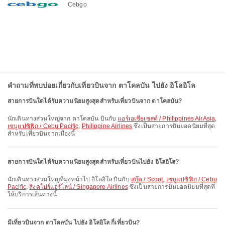
Cebgo
คำถามที่พบบ่อยเกี่ยวกับเที่ยวบินจาก ตาโคลบัน ไปยัง อิโลอิโล
สายการบินใดได้รับความนิยมสูงสุดสำหรับเที่ยวบินจาก ตาโคลบัน?
นักเดินทางส่วนใหญ่จาก ตาโคลบัน บินกับ
แอร์เอเชียเซสต์ / Philippines AirAsia
,
เซบูแปซิฟิก / Cebu Pacific
,
Philippine Airlines
ซึ่งเป็นสายการบินยอดนิยมที่สุด
สำหรับเที่ยวบินจากเมืองนี้
สายการบินใดได้รับความนิยมสูงสุดสำหรับเที่ยวบินไปยัง อิโลอิโล?
นักเดินทางส่วนใหญ่ที่มุ่งหน้าไป อิโลอิโล บินกับ
สกู๊ต / Scoot
,
เซบูแปซิฟิก / Cebu
Pacific
,
สิงคโปร์แอร์ไลน์ / Singapore Airlines
ซึ่งเป็นสายการบินยอดนิยมที่สุดที่
ให้บริการเส้นทางนี้
มีเที่ยวบินจาก ตาโคลบัน ไปยัง อิโลอิโล กี่เที่ยวบิน?