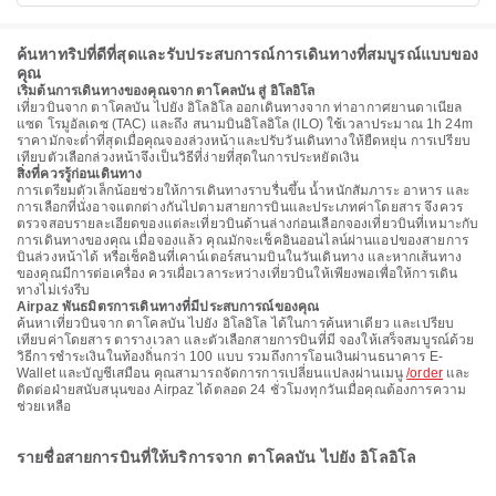
ค้นหาทริปที่ดีที่สุดและรับประสบการณ์การเดินทางที่สมบูรณ์แบบของ
คุณ
เริ่มต้นการเดินทางของคุณจาก ตาโคลบัน สู่ อิโลอิโล
เที่ยวบินจาก ตาโคลบัน ไปยัง อิโลอิโล ออกเดินทางจาก ท่าอากาศยานดาเนียล
แซด โรมูอัลเดซ (TAC) และถึง สนามบินอิโลอิโล (ILO) ใช้เวลาประมาณ 1h 24m
ราคามักจะต่ำที่สุดเมื่อคุณจองล่วงหน้าและปรับวันเดินทางให้ยืดหยุ่น การเปรียบ
เทียบตัวเลือกล่วงหน้าจึงเป็นวิธีที่ง่ายที่สุดในการประหยัดเงิน
สิ่งที่ควรรู้ก่อนเดินทาง
การเตรียมตัวเล็กน้อยช่วยให้การเดินทางราบรื่นขึ้น น้ำหนักสัมภาระ อาหาร และ
การเลือกที่นั่งอาจแตกต่างกันไปตามสายการบินและประเภทค่าโดยสาร จึงควร
ตรวจสอบรายละเอียดของแต่ละเที่ยวบินด้านล่างก่อนเลือกจองเที่ยวบินที่เหมาะกับ
การเดินทางของคุณ เมื่อจองแล้ว คุณมักจะเช็คอินออนไลน์ผ่านแอปของสายการ
บินล่วงหน้าได้ หรือเช็คอินที่เคาน์เตอร์สนามบินในวันเดินทาง และหากเส้นทาง
ของคุณมีการต่อเครื่อง ควรเผื่อเวลาระหว่างเที่ยวบินให้เพียงพอเพื่อให้การเดิน
ทางไม่เร่งรีบ
Airpaz พันธมิตรการเดินทางที่มีประสบการณ์ของคุณ
ค้นหาเที่ยวบินจาก ตาโคลบัน ไปยัง อิโลอิโล ได้ในการค้นหาเดียว และเปรียบ
เทียบค่าโดยสาร ตารางเวลา และตัวเลือกสายการบินที่มี จองให้เสร็จสมบูรณ์ด้วย
วิธีการชำระเงินในท้องถิ่นกว่า 100 แบบ รวมถึงการโอนเงินผ่านธนาคาร E-
Wallet และบัญชีเสมือน คุณสามารถจัดการการเปลี่ยนแปลงผ่านเมนู
/order
และ
ติดต่อฝ่ายสนับสนุนของ Airpaz ได้ตลอด 24 ชั่วโมงทุกวันเมื่อคุณต้องการความ
ช่วยเหลือ
รายชื่อสายการบินที่ให้บริการจาก ตาโคลบัน ไปยัง อิโลอิโล