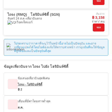
จอง
ไถจง (RMQ)
โฮจิมินห์ซิตี้ (SGN)
เริ่มจาก
฿ 3,158
จันทร์ 24 ส.ค.
เที่ยวบินตรง
ราคา/ คน
เวียดเจ็ทแอร์
จอง
โปรดทราบว่าราคาที่ระบุไว้ในหน้านี้อาจไม่เป็นปัจจุบัน และอาจ
เปลี่ยนแปลงได้โดยไม่ต้องแจ้งให้ทราบล่วงหน้า เรามุ่งมั่นที่จะให้ข้อมูล
ที่ถูกต้องและเป็นปัจจุบันที่สุด
ข้อมูลเที่ยวบินจาก ไถจง ไปยัง โฮจิมินห์ซิตี้
ข้อเสนอเที่ยวบินสุดพิเศษ
ไถจง - โฮจิมินห์ซิตี้
฿ 2
เดือนที่มีค่าโดยสารต่ำสุด
ต.ค.