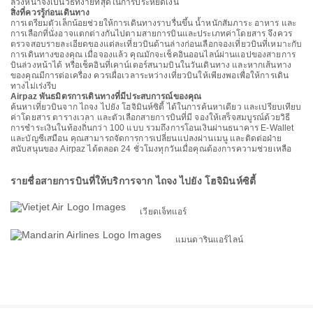
ล่วงหน้าจึงเป็นวิธีที่ง่ายที่สุดในการประหยัดเงิน
สิ่งที่ควรรู้ก่อนเดินทาง
การเตรียมตัวเล็กน้อยช่วยให้การเดินทางราบรื่นขึ้น น้ำหนักสัมภาระ อาหาร และ
การเลือกที่นั่งอาจแตกต่างกันไปตามสายการบินและประเภทค่าโดยสาร จึงควร
ตรวจสอบรายละเอียดของแต่ละเที่ยวบินด้านล่างก่อนเลือกจองเที่ยวบินที่เหมาะกับ
การเดินทางของคุณ เมื่อจองแล้ว คุณมักจะเช็คอินออนไลน์ผ่านแอปของสายการ
บินล่วงหน้าได้ หรือเช็คอินที่เคาน์เตอร์สนามบินในวันเดินทาง และหากเส้นทาง
ของคุณมีการต่อเครื่อง ควรเผื่อเวลาระหว่างเที่ยวบินให้เพียงพอเพื่อให้การเดิน
ทางไม่เร่งรีบ
Airpaz พันธมิตรการเดินทางที่มีประสบการณ์ของคุณ
ค้นหาเที่ยวบินจาก ไถจง ไปยัง โฮจิมินห์ซิตี้ ได้ในการค้นหาเดียว และเปรียบเทียบ
ค่าโดยสาร ตารางเวลา และตัวเลือกสายการบินที่มี จองให้เสร็จสมบูรณ์ด้วยวิธี
การชำระเงินในท้องถิ่นกว่า 100 แบบ รวมถึงการโอนเงินผ่านธนาคาร E-Wallet
และบัญชีเสมือน คุณสามารถจัดการการเปลี่ยนแปลงผ่านเมนู และติดต่อฝ่าย
สนับสนุนของ Airpaz ได้ตลอด 24 ชั่วโมงทุกวันเมื่อคุณต้องการความช่วยเหลือ
รายชื่อสายการบินที่ให้บริการจาก ไถจง ไปยัง โฮจิมินห์ซิตี้
เวียดเจ็ทแอร์
แมนดารินแอร์ไลน์