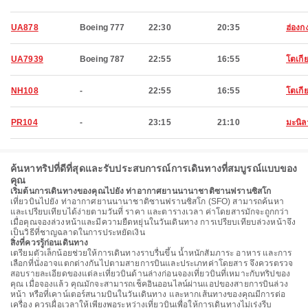
UA878
Boeing 777
22:30
20:35
ฮ่องก
UA7939
Boeing 787
22:55
16:55
โตเกี
NH108
-
22:55
16:55
โตเกี
PR104
-
23:15
21:10
มะนิล
ค้นหาทริปที่ดีที่สุดและรับประสบการณ์การเดินทางที่สมบูรณ์แบบของ
คุณ
เริ่มต้นการเดินทางของคุณไปยัง ท่าอากาศยานนานาชาติซานฟรานซิสโก
เที่ยวบินไปยัง ท่าอากาศยานนานาชาติซานฟรานซิสโก (SFO) สามารถค้นหา
และเปรียบเทียบได้ง่ายตามวันที่ ราคา และตารางเวลา ค่าโดยสารมักจะถูกกว่า
เมื่อคุณจองล่วงหน้าและมีความยืดหยุ่นในวันเดินทาง การเปรียบเทียบล่วงหน้าจึง
เป็นวิธีที่ชาญฉลาดในการประหยัดเงิน
สิ่งที่ควรรู้ก่อนเดินทาง
เตรียมตัวเล็กน้อยช่วยให้การเดินทางราบรื่นขึ้น น้ำหนักสัมภาระ อาหาร และการ
เลือกที่นั่งอาจแตกต่างกันไปตามสายการบินและประเภทค่าโดยสาร จึงควรตรวจ
สอบรายละเอียดของแต่ละเที่ยวบินด้านล่างก่อนจองเที่ยวบินที่เหมาะกับทริปของ
คุณ เมื่อจองแล้ว คุณมักจะสามารถเช็คอินออนไลน์ผ่านแอปของสายการบินล่วง
หน้า หรือที่เคาน์เตอร์สนามบินในวันเดินทาง และหากเส้นทางของคุณมีการต่อ
เครื่อง ควรเผื่อเวลาให้เพียงพอระหว่างเที่ยวบินเพื่อให้การเดินทางไม่เร่งรีบ