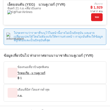
เอ็ดมอนตัน (YEG)
แวนคูเวอร์ (YVR)
เริ่มจาก
฿ 1,929
จันทร์ 21 ก.ย.
เที่ยวบินตรง
ราคา/ คน
Flair Airlines
จอง
โปรดทราบว่าราคาที่ระบุไว้ในหน้านี้อาจไม่เป็นปัจจุบัน และอาจ
เปลี่ยนแปลงได้โดยไม่ต้องแจ้งให้ทราบล่วงหน้า เรามุ่งมั่นที่จะให้ข้อมูล
ที่ถูกต้องและเป็นปัจจุบันที่สุด
ข้อมูลเที่ยวบินไป ท่าอากาศยานนานาชาติแวนคูเวอร์ (YVR)
ข้อเสนอเที่ยวบินสุดพิเศษ
วิกตอเรีย - แวนคูเวอร์
฿ 1
เดือนที่มีค่าโดยสารต่ำสุด
ก.ย.