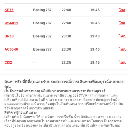
KE75
Boeing 787
22:40
16:45
โซล
WS6059
Boeing 787
22:40
16:45
โซล
BR10
Boeing 737
23:30
19:40
ไทเป
AC6546
Boeing 777
23:30
19:40
ไทเป
CI32
-
23:35
19:45
ไทเป
ค้นหาทริปที่ดีที่สุดและรับประสบการณ์การเดินทางที่สมบูรณ์แบบของ
คุณ
เริ่มต้นการเดินทางของคุณไปยัง ท่าอากาศยานนานาชาติแวนคูเวอร์
เที่ยวบินไปยัง ท่าอากาศยานนานาชาติแวนคูเวอร์ (YVR) สามารถค้นหาและ
เปรียบเทียบได้ง่ายตามวันที่ ราคา และตารางเวลา ค่าโดยสารมักจะถูกกว่าเมื่อ
คุณจองล่วงหน้าและมีความยืดหยุ่นในวันเดินทาง การเปรียบเทียบล่วงหน้าจึงเป็น
วิธีที่ชาญฉลาดในการประหยัดเงิน
สิ่งที่ควรรู้ก่อนเดินทาง
เตรียมตัวเล็กน้อยช่วยให้การเดินทางราบรื่นขึ้น น้ำหนักสัมภาระ อาหาร และการ
เลือกที่นั่งอาจแตกต่างกันไปตามสายการบินและประเภทค่าโดยสาร จึงควรตรวจ
สอบรายละเอียดของแต่ละเที่ยวบินด้านล่างก่อนจองเที่ยวบินที่เหมาะกับทริปของ