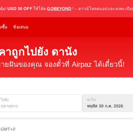
ุ้ม!
USD 30 OFF
ใช้โค้ด
GOBEYOND
! – ดาวน์โหลดแอปและลงทะเบียน
งซื้อ
ข้อเสนอ
าคาถูกไปยัง ดานัง
ายฝันของคุณ จองตั๋วที่ Airpaz ได้เดี๋ยวนี้!
ไปยัง
ขาไป
พฤหัส 30 ก.ค. 2026
1 GMT+0