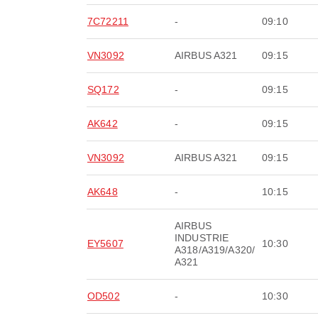
7C72211
-
09:10
VN3092
AIRBUS A321
09:15
SQ172
-
09:15
AK642
-
09:15
VN3092
AIRBUS A321
09:15
AK648
-
10:15
AIRBUS
INDUSTRIE
EY5607
10:30
A318/A319/A320/
A321
OD502
-
10:30