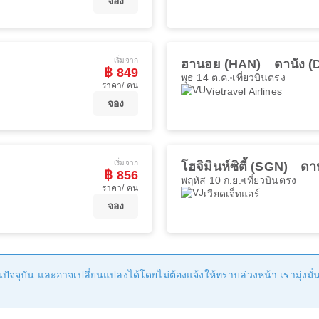
จอง
เริ่มจาก
ฮานอย (HAN)
ดานัง 
฿ 849
พุธ 14 ต.ค.
เที่ยวบินตรง
ราคา/ คน
Vietravel Airlines
จอง
เริ่มจาก
โฮจิมินห์ซิตี้ (SGN)
ดา
฿ 856
พฤหัส 10 ก.ย.
เที่ยวบินตรง
ราคา/ คน
เวียดเจ็ทแอร์
จอง
ัจจุบัน และอาจเปลี่ยนแปลงได้โดยไม่ต้องแจ้งให้ทราบล่วงหน้า เรามุ่งมั่นที