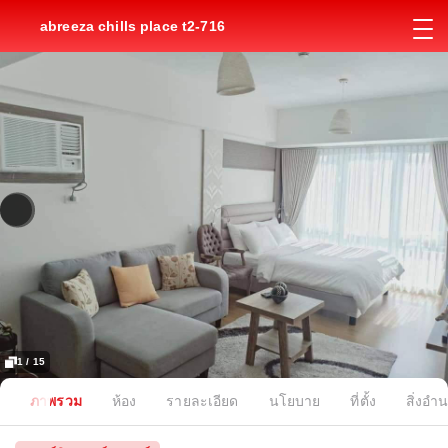
abreeza chills place t2-716
1 / 15
ภาพรวม
ห้อง
รายละเอียด
นโยบาย
ที่ตั้ง
สิ่งอ