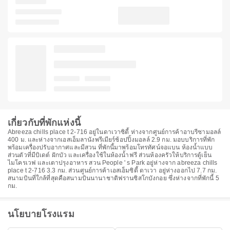
เกี่ยวกับที่พักแห่งนี้
Abreeza chills place t 2-716 อยู่ในดาเวาซิตี้ ห่างจากศูนย์การค้าอาบรีซามอลล์
400 ม. และห่างจากเอสเอ็มลานังพรีเมียร์ช้อปปิ้งมอลล์ 2.9 กม. มอบบริการที่พัก
พร้อมเครื่องปรับอากาศและมีสวน ที่พักนี้มาพร้อมโทรทัศน์จอแบน ห้องน้ำแบบ
ส่วนตัวที่มีบิเดต์ ฝักบัว และเครื่องใช้ในห้องน้ำฟรี ส่วนห้องครัวให้บริการตู้เย็น
ไมโครเวฟ และเตาปรุงอาหาร สวน People ' s Park อยู่ห่างจาก abreeza chills
place t 2-716 3.3 กม. ส่วนศูนย์การค้าเอสเอ็มซิตี้ ดาเวา อยู่ห่างออกไป 7.7 กม.
สนามบินที่ใกล้ที่สุดคือสนามบินนานาชาติฟรานซิสโกบังกอย ซึ่งห่างจากที่พักนี้ 5
กม.
นโยบายโรงแรม