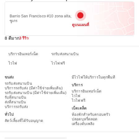
Barrio San Francisco #10 zona alta,
ซูเกร
ดูบนแผนที่
8 ดีมาก
3 รีวิว
บริการอินเทอร์เน็ต
รถรับส่งสนามบิน
ไวไฟ
ไวไฟฟรี
ขนส่ง
มีไวไฟให้บริการในทุกพื้นที่
รถรับส่งสนามบิน
บริการ
บริการรถรับส่ง (มีค่าใช้จ่ายเพิ่มเติม)
บริการอินเทอร์เน็ต
รถรับส่งสนามบิน (มีค่าใช้จ่ายเพิ่มเติม)
ไวไฟ
รับที่สนามบิน
ไวไฟฟรี
ส่งที่สนามบิน
บริการรถรับส่ง
เบ็ดเตล็ด
ทั่วไป
ห้องพักสำหรับครอบครัว
ปลอดบุหรี่ตลอด
สัตว์เลี้ยงที่ได้รับอนุญาต
เครื่องดับเพลิง