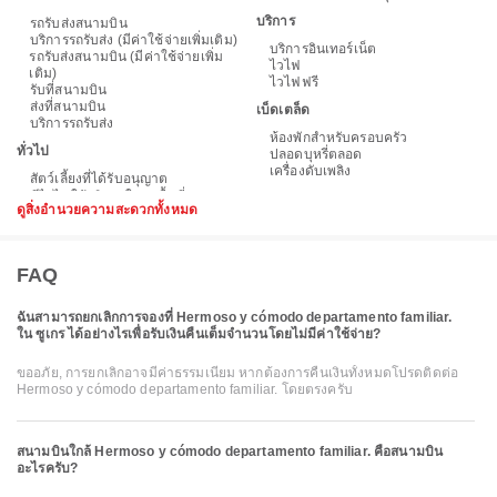
บริการ
รถรับส่งสนามบิน
บริการรถรับส่ง (มีค่าใช้จ่ายเพิ่มเติม)
บริการอินเทอร์เน็ต
รถรับส่งสนามบิน (มีค่าใช้จ่ายเพิ่ม
ไวไฟ
เติม)
ไวไฟฟรี
รับที่สนามบิน
ส่งที่สนามบิน
เบ็ดเตล็ด
บริการรถรับส่ง
ห้องพักสำหรับครอบครัว
ทั่วไป
ปลอดบุหรี่ตลอด
เครื่องดับเพลิง
สัตว์เลี้ยงที่ได้รับอนุญาต
ดูสิ่งอำนวยความสะดวกทั้งหมด
FAQ
ฉันสามารถยกเลิกการจองที่ Hermoso y cómodo departamento familiar.
ใน ซูเกร ได้อย่างไรเพื่อรับเงินคืนเต็มจำนวนโดยไม่มีค่าใช้จ่าย?
ขออภัย, การยกเลิกอาจมีค่าธรรมเนียม หากต้องการคืนเงินทั้งหมดโปรดติดต่อ
Hermoso y cómodo departamento familiar. โดยตรงครับ
สนามบินใกล้ Hermoso y cómodo departamento familiar. คือสนามบิน
อะไรครับ?